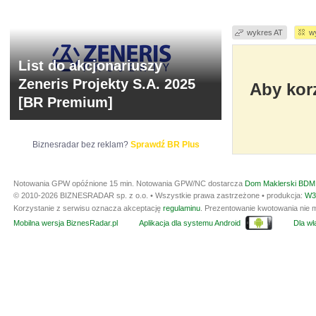
wykres AT
w
List do akcjonariuszy
Zeneris Projekty S.A. 2025
Aby korz
[BR Premium]
Biznesradar bez reklam?
Sprawdź BR Plus
Notowania GPW opóźnione 15 min.
Notowania GPW/NC dostarcza
Dom Maklerski BDM 
© 2010-2026 BIZNESRADAR sp. z o.o. • Wszystkie prawa zastrzeżone • produkcja:
W3
Korzystanie z serwisu oznacza akceptację
regulaminu
. Prezentowanie kwotowania nie m
Mobilna wersja BiznesRadar.pl
Aplikacja dla systemu Android
Dla wła