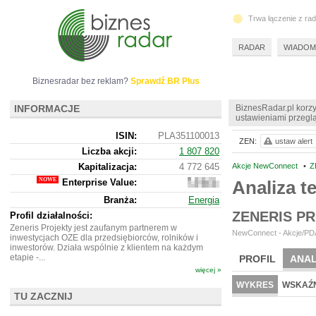
Trwa łączenie z ra
RADAR
WIADOM
Biznesradar bez reklam?
Sprawdź BR Plus
INFORMACJE
BiznesRadar.pl korzy
ustawieniami przeglą
ISIN:
PLA351100013
ZEN:
ustaw alert
Liczba akcji:
1 807 820
Kapitalizacja:
4 772 645
Akcje NewConnect
•
Z
Enterprise Value:
Analiza 
4
926
Branża:
Energia
645
ZENERIS P
Profil działalności:
Zeneris Projekty jest zaufanym partnerem w
NewConnect - Akcje/PDA
inwestycjach OZE dla przedsiębiorców, rolników i
inwestorów. Działa wspólnie z klientem na każdym
etapie -...
PROFIL
ANAL
więcej »
NOWE
BR LAB
WYKRES
WSKAŹN
TU ZACZNIJ