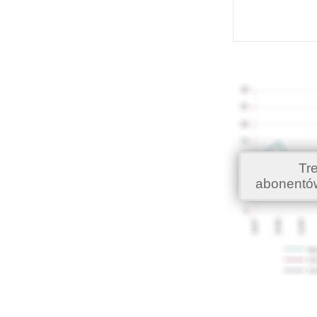
Tr
abonentó