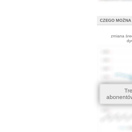
CZEGO MOŻNA 
zmiana śre
dy
Tr
abonentó