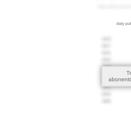
daty pu
T
abonent