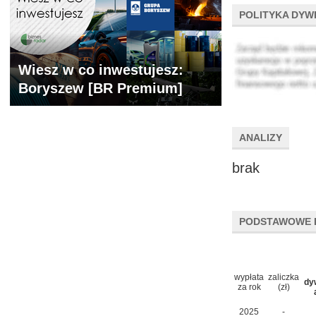
POLITYKA DYW
Wiesz w co inwestujesz:
Boryszew [BR Premium]
ANALIZY
brak
PODSTAWOWE 
wypłata
zaliczka
dy
za rok
(zł)
2025
-