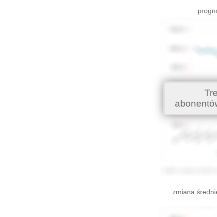
progno
Tr
abonentó
zmiana średni