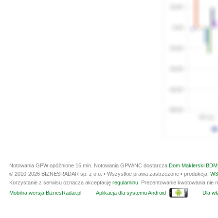
Notowania GPW opóźnione 15 min.
Notowania GPW/NC dostarcza
Dom Maklerski BDM 
© 2010-2026 BIZNESRADAR sp. z o.o. • Wszystkie prawa zastrzeżone • produkcja:
W3
Korzystanie z serwisu oznacza akceptację
regulaminu
. Prezentowanie kwotowania nie m
Mobilna wersja BiznesRadar.pl
Aplikacja dla systemu Android
Dla wła