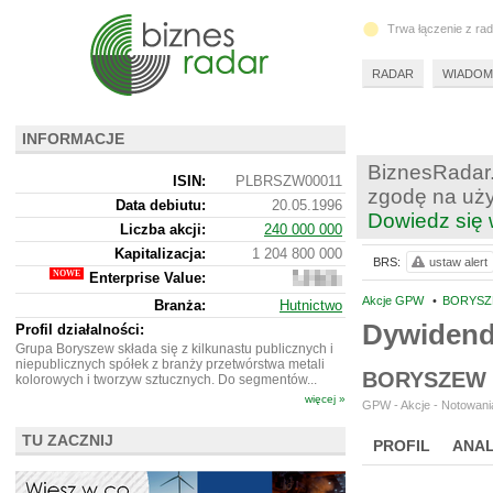
Trwa łączenie z ra
RADAR
WIADOM
INFORMACJE
BiznesRadar.
ISIN:
PLBRSZW00011
zgodę na uży
Data debiutu:
20.05.1996
Dowiedz się 
Liczba akcji:
240 000 000
Kapitalizacja:
1 204 800 000
BRS:
ustaw alert
Enterprise Value:
2
240
Akcje GPW
•
BORYSZE
Branża:
Hutnictwo
732
Dywiden
000
Profil działalności:
Grupa Boryszew składa się z kilkunastu publicznych i
niepublicznych spółek z branży przetwórstwa metali
BORYSZEW 
kolorowych i tworzyw sztucznych. Do segmentów...
więcej »
GPW - Akcje - Notowania
TU ZACZNIJ
PROFIL
ANAL
NOWE
BR LAB