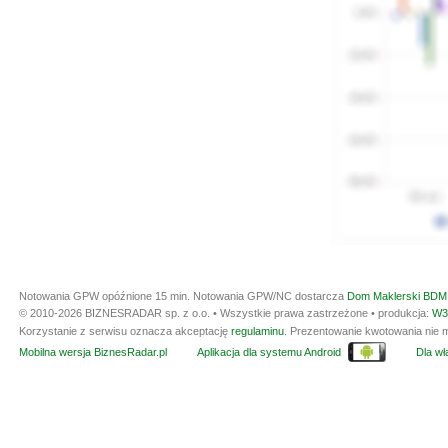
Notowania GPW opóźnione 15 min.
Notowania GPW/NC dostarcza
Dom Maklerski BDM 
© 2010-2026 BIZNESRADAR sp. z o.o. • Wszystkie prawa zastrzeżone • produkcja:
W3
Korzystanie z serwisu oznacza akceptację
regulaminu
. Prezentowanie kwotowania nie m
Mobilna wersja BiznesRadar.pl
Aplikacja dla systemu Android
Dla wła