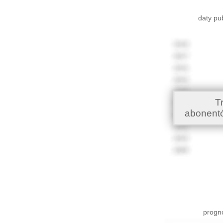
daty pu
T
abonent
progno