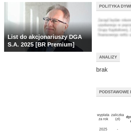
POLITYKA DYW
List do akcjonariuszy DGA
S.A. 2025 [BR Premium]
ANALIZY
brak
PODSTAWOWE 
wypłata
zaliczka
dy
za rok
(zł)
2025
-