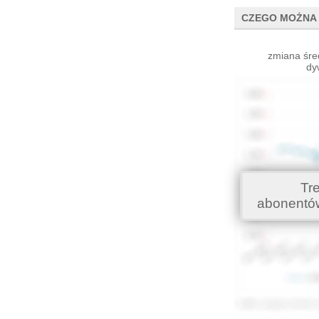
CZEGO MOŻNA 
zmiana śre
dy
Tr
abonentó