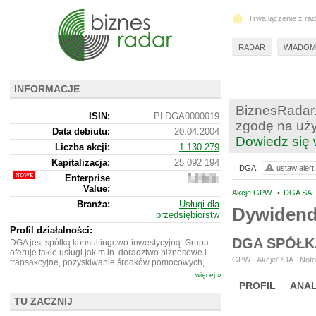
Trwa łączenie z ra
RADAR
WIADOM
INFORMACJE
BiznesRadar.
ISIN:
PLDGA0000019
zgodę na uży
Data debiutu:
20.04.2004
Dowiedz się 
Liczba akcji:
1 130 279
Kapitalizacja:
25 092 194
DGA:
ustaw alert
Enterprise
19
Value:
712
Akcje GPW
•
DGA SA
194
Branża:
Usługi dla
Dywiden
przedsiębiorstw
Profil działalności:
DGA SPÓŁK
DGA jest spółką konsultingowo-inwestycyjną. Grupa
oferuje takie usługi jak m.in. doradztwo biznesowe i
GPW - Akcje/PDA - Noto
transakcyjne, pozyskiwanie środków pomocowych,...
więcej »
PROFIL
ANAL
TU ZACZNIJ
NOWE
BR LAB