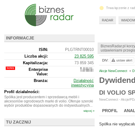
Trwa łączenie z ra
RADAR
WIADOM
INFORMACJE
BiznesRadar.pl korzy
ISIN:
PLGTRNT00010
ustawieniami przeglą
Liczba akcji:
23 825 595
DIV:
ustaw alert
Kapitalizacja:
73 859 345
Enterprise
73
Akcje NewConnect
•
D
Value:
289
Dywidend
345
Branża:
Działalność
inwestycyjna
DI VOLIO 
Profil działalności:
Spółka jest producentem i sprzedawcą mebli i
NewConnect - Akcje/PDA
akcesoriów ogrodowych marki di volio. Oferuje szeroki
wybór produktów dopasowanych do indywidualnych...
PROFIL
ANAL
więcej »
NOWE
BR LAB
TU ZACZNIJ
Spółka nie wypłacał