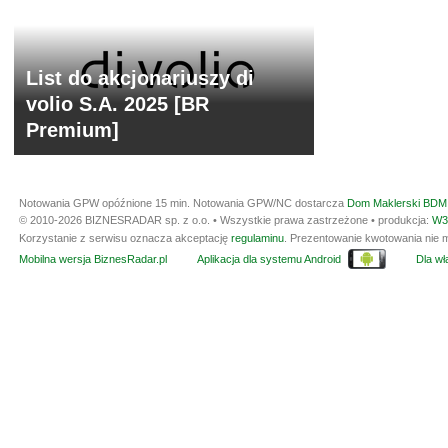
List do akcjonariuszy di
volio S.A. 2025 [BR
Premium]
Notowania GPW opóźnione 15 min.
Notowania GPW/NC dostarcza
Dom Maklerski BDM 
© 2010-2026 BIZNESRADAR sp. z o.o. • Wszystkie prawa zastrzeżone • produkcja:
W3
Korzystanie z serwisu oznacza akceptację
regulaminu
. Prezentowanie kwotowania nie m
Mobilna wersja BiznesRadar.pl
Aplikacja dla systemu Android
Dla wła