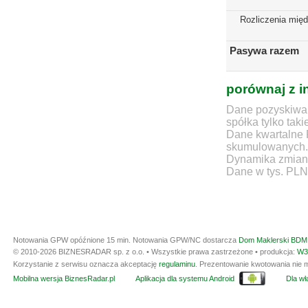
Rozliczenia mię
Pasywa razem
porównaj z i
Dane pozyskiwan
spółka tylko taki
Dane kwartalne 
skumulowanych.
Dynamika zmian d
Dane w tys. PLN
Notowania GPW opóźnione 15 min.
Notowania GPW/NC dostarcza
Dom Maklerski BDM 
© 2010-2026 BIZNESRADAR sp. z o.o. • Wszystkie prawa zastrzeżone • produkcja:
W3
Korzystanie z serwisu oznacza akceptację
regulaminu
. Prezentowanie kwotowania nie m
Mobilna wersja BiznesRadar.pl
Aplikacja dla systemu Android
Dla wła