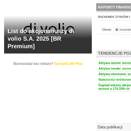
NOWE
BR LAB
RAPORTY FINANS
RACHUNEK ZYSKÓW I 
List do akcjonariuszy di
Okres:
kwartal
volio S.A. 2025 [BR
Premium]
TENDENCJE PO
Aktywa razem: wzrost
Biznesradar bez reklam?
Sprawdź BR Plus
Aktywa trwałe: wzros
Aktywa obrotowe: wz
Należności krótkoter
Kapitał własny akcjo
wzrost o 174.19% r/r
Data publikacji