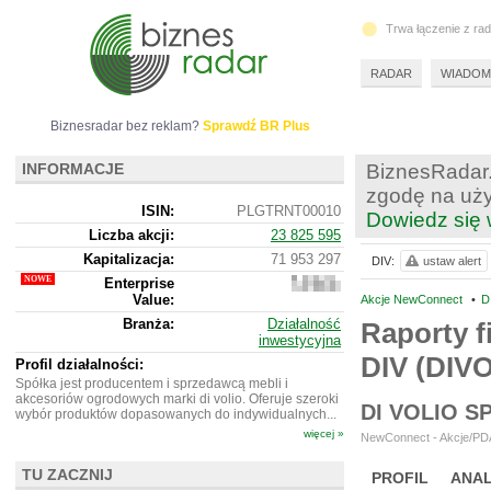
Trwa łączenie z ra
RADAR
WIADOM
Biznesradar bez reklam?
Sprawdź BR Plus
INFORMACJE
BiznesRadar.
zgodę na uży
ISIN:
PLGTRNT00010
Dowiedz się 
Liczba akcji:
23 825 595
Kapitalizacja:
71 953 297
DIV:
ustaw alert
Enterprise
71
Value:
383
Akcje NewConnect
•
D
297
Branża:
Działalność
Raporty f
inwestycyjna
DIV (DIV
Profil działalności:
Spółka jest producentem i sprzedawcą mebli i
akcesoriów ogrodowych marki di volio. Oferuje szeroki
DI VOLIO 
wybór produktów dopasowanych do indywidualnych...
więcej »
NewConnect - Akcje/PDA
TU ZACZNIJ
PROFIL
ANAL