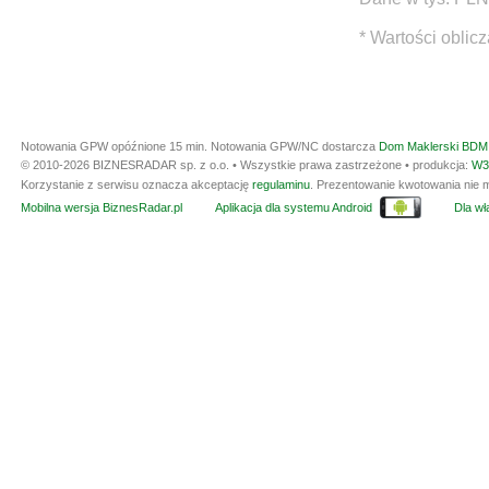
* Wartości oblic
Notowania GPW opóźnione 15 min.
Notowania GPW/NC dostarcza
Dom Maklerski BDM 
© 2010-2026 BIZNESRADAR sp. z o.o. • Wszystkie prawa zastrzeżone • produkcja:
W3
Korzystanie z serwisu oznacza akceptację
regulaminu
. Prezentowanie kwotowania nie m
Mobilna wersja BiznesRadar.pl
Aplikacja dla systemu Android
Dla wła