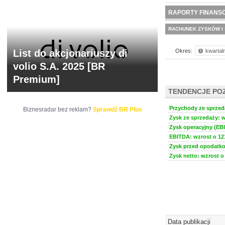
NOWE
BR LAB
RAPORTY FINANS
RACHUNEK ZYSKÓW I 
List do akcjonariuszy di
Okres:
kwartal
volio S.A. 2025 [BR
Premium]
TENDENCJE PO
Przychody ze sprzeda
Biznesradar bez reklam?
Sprawdź BR Plus
Zysk ze sprzedaży: w
Zysk operacyjny (EBI
EBITDA: wzrost o 121
Zysk przed opodatko
Zysk netto: wzrost o
Data publikacji