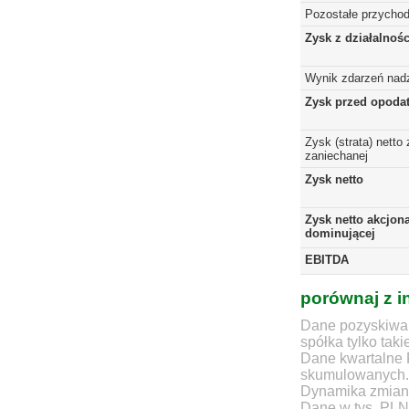
Pozostałe przychod
Zysk z działalnoś
Wynik zdarzeń nad
Zysk przed opoda
Zysk (strata) netto 
zaniechanej
Zysk netto
Zysk netto akcjona
dominującej
EBITDA
porównaj z i
Dane pozyskiwan
spółka tylko taki
Dane kwartalne 
skumulowanych.
Dynamika zmian d
Dane w tys. PLN