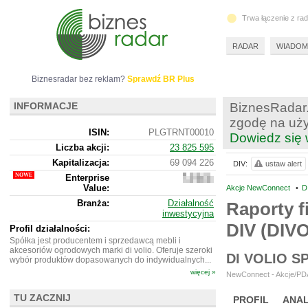
Trwa łączenie z ra
RADAR
WIADOM
Biznesradar bez reklam?
Sprawdź BR Plus
INFORMACJE
BiznesRadar.
zgodę na uży
ISIN:
PLGTRNT00010
Dowiedz się 
Liczba akcji:
23 825 595
Kapitalizacja:
69 094 226
DIV:
ustaw alert
Enterprise
68
Value:
524
Akcje NewConnect
•
D
226
Branża:
Działalność
Raporty f
inwestycyjna
DIV (DIV
Profil działalności:
Spółka jest producentem i sprzedawcą mebli i
akcesoriów ogrodowych marki di volio. Oferuje szeroki
DI VOLIO 
wybór produktów dopasowanych do indywidualnych...
więcej »
NewConnect - Akcje/PDA
TU ZACZNIJ
PROFIL
ANAL