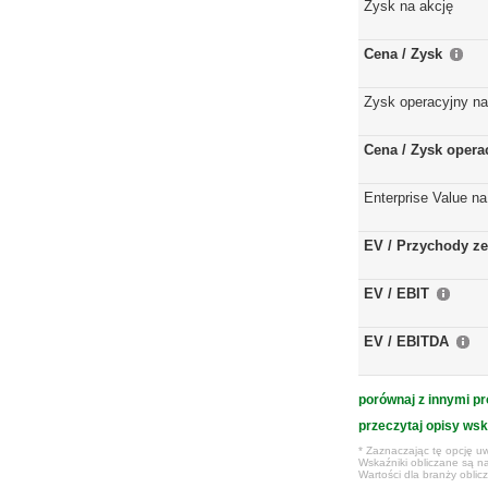
Zysk na akcję
Cena / Zysk
Zysk operacyjny na
Cena / Zysk opera
Enterprise Value na
EV / Przychody ze
EV / EBIT
EV / EBITDA
porównaj z innymi pr
przeczytaj opisy ws
* Zaznaczając tę opcję uw
Wskaźniki obliczane są na
Wartości dla branży obli