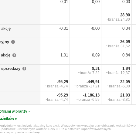
-0,01
-0,00
0,03
28,90
~branża
24,80
 akcję
-0,01
-0,00
0,04
cyjny
26,09
~branża
31,62
 akcję
1,01
0,69
0,84
 sprzedaży
9,31
1,84
~branża
7,22
~branża
12,37
-95,29
-449,91
22,05
~branża
-4,74
~branża
-17,21
~branża
-6,80
-95,29
-1 186,13
21,03
~branża
-4,74
~branża
-6,59
~branża
-3,81
ofilami w branży »
kaźników »
zględniany jest jedynie aktualny kurs akcji. W przeciwnym wypadku przy obliczaniu wskaźników uw
 podstawie urocznionych wartości RZiS i PP z 4 ostatnich raportów kwartalnych.
czane są w oparciu o medianę.