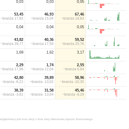
0,03
0,03
0,05
53,45
46,93
67,46
~branża
17,92
~branża
15,04
~branża
18,83
0,04
0,04
0,05
43,82
40,36
59,52
~branża
39,77
~branża
17,59
~branża
25,76
1,69
1,62
3,17
2,29
1,74
2,55
~branża
17,96
~branża
12,04
~branża
6,64
42,80
39,89
58,96
~branża
-6,21
~branża
-13,02
~branża
-10,35
38,39
31,58
45,46
~branża
-3,81
~branża
-13,04
~branża
-8,29
zględniany jest kurs akcji z dnia daty bilansowej raportu finansowego.