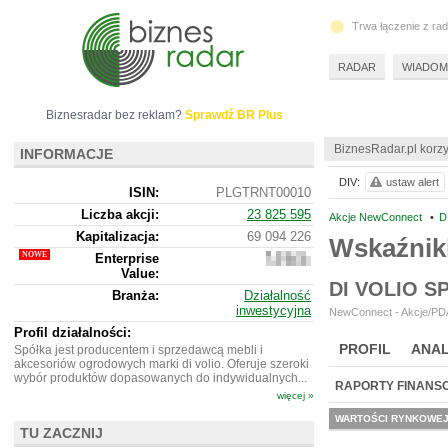
Trwa łączenie z ra
RADAR
WIADOM
Biznesradar bez reklam?
Sprawdź BR Plus
BiznesRadar.pl korzy
INFORMACJE
DIV:
ustaw alert
ISIN:
PLGTRNT00010
Liczba akcji:
23 825 595
Akcje NewConnect
•
D
Kapitalizacja:
69 094 226
Wskaźniki
Enterprise
68
Value:
524
DI VOLIO 
226
Branża:
Działalność
inwestycyjna
NewConnect - Akcje/PDA
Profil działalności:
PROFIL
ANAL
Spółka jest producentem i sprzedawcą mebli i
akcesoriów ogrodowych marki di volio. Oferuje szeroki
wybór produktów dopasowanych do indywidualnych...
RAPORTY FINANS
więcej »
WARTOŚCI RYNKOWE
TU ZACZNIJ