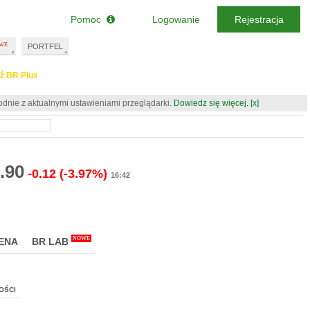
Pomoc
Logowanie
Rejestracja
PORTFEL
ź BR Plus
odnie z aktualnymi ustawieniami przeglądarki.
Dowiedz się więcej.
[x]
.90
-0.12
(-3.97%)
16:42
NOWE
ENA
BR LAB
OŚCI