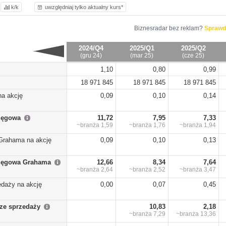
k/k
uwzględniaj tylko aktualny kurs*
Biznesradar bez reklam?
Sprawd
2024/Q4
2025/Q1
2025/Q2
(gru 24)
(mar 25)
(cze 25)
1,10
0,80
0,99
18 971 845
18 971 845
18 971 845
na akcję
0,09
0,10
0,14
sięgowa
11,72
7,95
7,33
~branża
1,59
~branża
1,76
~branża
1,94
Grahama na akcję
0,09
0,10
0,13
sięgowa Grahama
12,66
8,34
7,64
~branża
2,64
~branża
2,52
~branża
3,47
edaży na akcję
0,00
0,07
0,45
ze sprzedaży
10,83
2,18
~branża
7,29
~branża
13,36