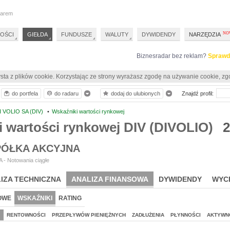
darem
OŚCI
GIEŁDA
FUNDUSZE
WALUTY
DYWIDENDY
NARZĘDZIA
Biznesradar bez reklam?
Sprawd
sta z plików cookie. Korzystając ze strony wyrażasz zgodę na używanie cookie, zg
do portfela
do radaru
dodaj do ulubionych
Znajdź profil:
I VOLIO SA (DIV)
•
Wskaźniki wartości rynkowej
 wartości rynkowej DIV (DIVOLIO)
2
SPÓŁKA AKCYJNA
 - Notowania ciągłe
IZA TECHNICZNA
ANALIZA FINANSOWA
DYWIDENDY
WYC
OWE
WSKAŹNIKI
RATING
J
RENTOWNOŚCI
PRZEPŁYWÓW PIENIĘŻNYCH
ZADŁUŻENIA
PŁYNNOŚCI
AKTYWN