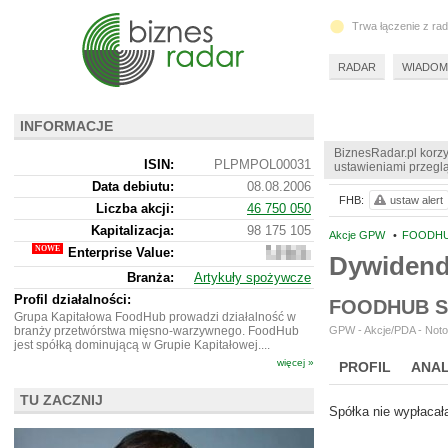
Trwa łączenie z ra
RADAR
WIADOM
INFORMACJE
BiznesRadar.pl korzy
ISIN:
PLPMPOL00031
ustawieniami przeglą
Data debiutu:
08.08.2006
FHB:
ustaw alert
Liczba akcji:
46 750 050
Kapitalizacja:
98 175 105
Akcje GPW
•
FOODHUB
Enterprise Value:
310
Dywiden
343
Branża:
Artykuły spożywcze
105
Profil działalności:
FOODHUB S
Grupa Kapitałowa FoodHub prowadzi działalność w
branży przetwórstwa mięsno-warzywnego. FoodHub
GPW - Akcje/PDA - Noto
jest spółką dominującą w Grupie Kapitałowej....
więcej »
PROFIL
ANAL
NOWE
TU ZACZNIJ
BR LAB
Spółka nie wypłacał