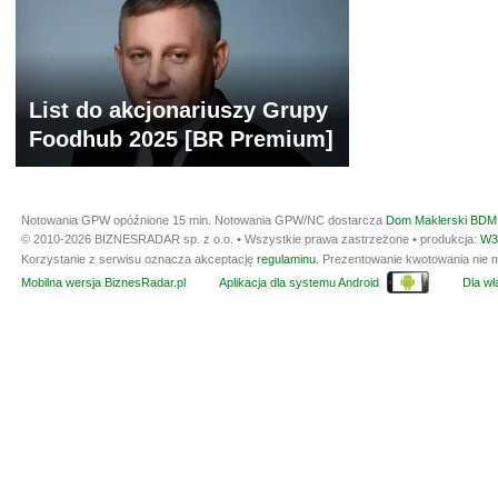
List do akcjonariuszy Grupy
Foodhub 2025 [BR Premium]
Notowania GPW opóźnione 15 min.
Notowania GPW/NC dostarcza
Dom Maklerski BDM 
© 2010-2026 BIZNESRADAR sp. z o.o. • Wszystkie prawa zastrzeżone • produkcja:
W3
Korzystanie z serwisu oznacza akceptację
regulaminu
. Prezentowanie kwotowania nie m
Mobilna wersja BiznesRadar.pl
Aplikacja dla systemu Android
Dla wła