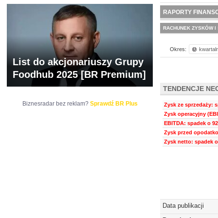
NOWE
BR LAB
RAPORTY FINANS
RACHUNEK ZYSKÓW I 
Okres:
kwartal
List do akcjonariuszy Grupy
Foodhub 2025 [BR Premium]
TENDENCJE NE
Biznesradar bez reklam?
Sprawdź BR Plus
Zysk ze sprzedaży: s
Zysk operacyjny (EBI
EBITDA: spadek o 92
Zysk przed opodatko
Zysk netto: spadek o
Data publikacji