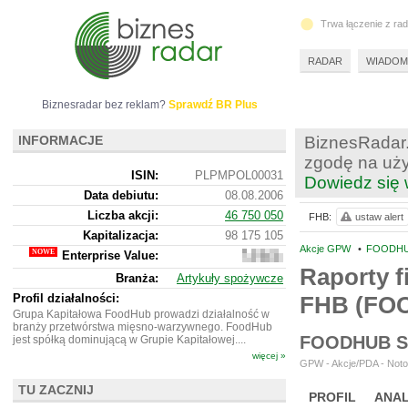
Trwa łączenie z ra
RADAR
WIADOM
Biznesradar bez reklam?
Sprawdź BR Plus
INFORMACJE
BiznesRadar.
zgodę na uży
ISIN:
PLPMPOL00031
Dowiedz się 
Data debiutu:
08.08.2006
Liczba akcji:
46 750 050
FHB:
ustaw alert
Kapitalizacja:
98 175 105
Akcje GPW
•
FOODHUB
Enterprise Value:
310
343
Raporty f
Branża:
Artykuły spożywcze
105
Profil działalności:
FHB (FO
Grupa Kapitałowa FoodHub prowadzi działalność w
branży przetwórstwa mięsno-warzywnego. FoodHub
FOODHUB S
jest spółką dominującą w Grupie Kapitałowej....
więcej »
GPW - Akcje/PDA - Noto
TU ZACZNIJ
PROFIL
ANAL