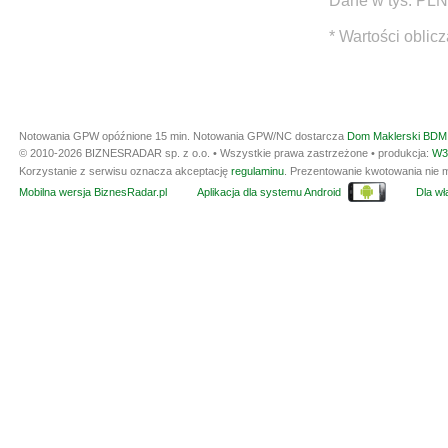
Dane w tys. PLN
* Wartości oblic
Notowania GPW opóźnione 15 min.
Notowania GPW/NC dostarcza
Dom Maklerski BDM 
© 2010-2026 BIZNESRADAR sp. z o.o. • Wszystkie prawa zastrzeżone • produkcja:
W3
Korzystanie z serwisu oznacza akceptację
regulaminu
. Prezentowanie kwotowania nie m
Mobilna wersja BiznesRadar.pl
Aplikacja dla systemu Android
Dla wła