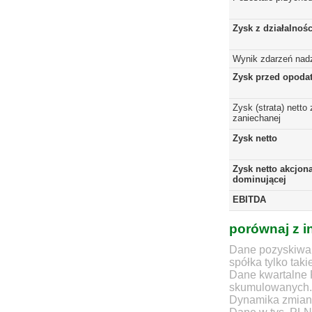
Zysk z działalnoś
Wynik zdarzeń nad
Zysk przed opoda
Zysk (strata) netto 
zaniechanej
Zysk netto
Zysk netto akcjona
dominującej
EBITDA
porównaj z i
Dane pozyskiwan
spółka tylko taki
Dane kwartalne 
skumulowanych.
Dynamika zmian d