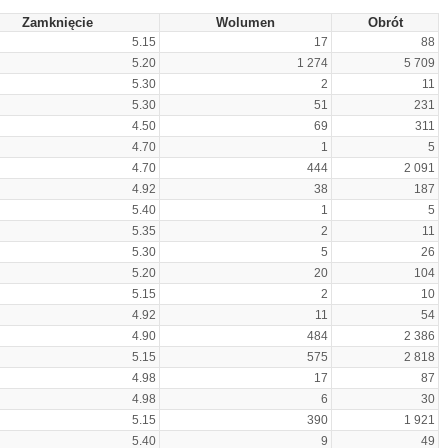
Zamknięcie
Wolumen
Obrót
5.15
17
88
5.20
1 274
5 709
5.30
2
11
5.30
51
231
4.50
69
311
4.70
1
5
4.70
444
2 091
4.92
38
187
5.40
1
5
5.35
2
11
5.30
5
26
5.20
20
104
5.15
2
10
4.92
11
54
4.90
484
2 386
5.15
575
2 818
4.98
17
87
4.98
6
30
5.15
390
1 921
5.40
9
49