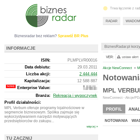
Trwa łączenie z ra
RADAR
WIADOM
Biznesradar bez reklam?
Sprawdź BR Plus
BiznesRadar.pl korzy
INFORMACJE
VER:
ustaw alert
ISIN:
PLMPLVR00016
Data debiutu:
29.03.2011
Akcje NewConnect
•
M
Liczba akcji:
2 444 444
Notowani
Kapitalizacja:
12 588 887
Enterprise Value:
10
MPL VERBU
063
Branża:
Rekreacja i wypoczynek
887
NewConnect - Akcje/PDA
Profil działalności:
MPL Verbum oferuje programy lojalnościowe w
PROFIL
ANAL
segmencie biznesowym. Spółka zajmuje się
wykorzystywaniem narzędzi motywujących
NOTOWANIA
WIA
przedsiębiorców do zakupu...
więcej »
TU ZACZNIJ