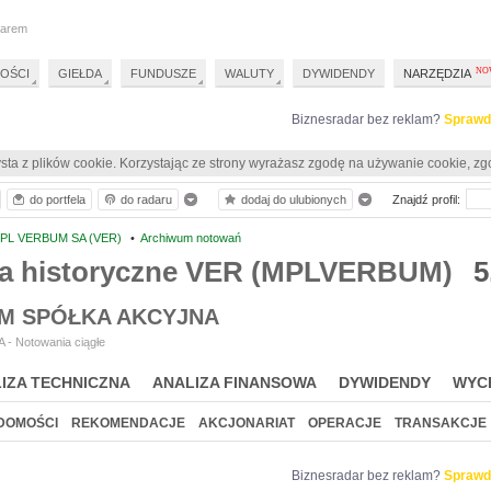
darem
OŚCI
GIEŁDA
FUNDUSZE
WALUTY
DYWIDENDY
NARZĘDZIA
Biznesradar bez reklam?
Sprawd
sta z plików cookie. Korzystając ze strony wyrażasz zgodę na używanie cookie, zg
do portfela
do radaru
dodaj do ulubionych
Znajdź profil:
PL VERBUM SA (VER)
•
Archiwum notowań
a historyczne VER (MPLVERBUM)
5
M SPÓŁKA AKCYJNA
 - Notowania ciągłe
IZA TECHNICZNA
ANALIZA FINANSOWA
DYWIDENDY
WYC
DOMOŚCI
REKOMENDACJE
AKCJONARIAT
OPERACJE
TRANSAKCJE
Biznesradar bez reklam?
Sprawd