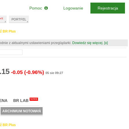
Pomoc
Logowanie
Rejestracja
PORTFEL
ź BR Plus
odnie z aktualnymi ustawieniami przeglądarki.
Dowiedz się więcej.
[x]
.15
-0.05
(-0.96%)
05 sie 09:27
NOWE
ENA
BR LAB
ARCHIWUM NOTOWAŃ
ź BR Plus