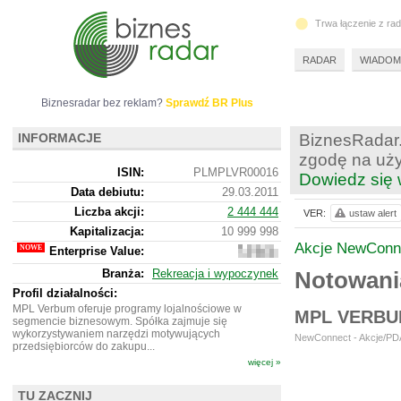
Trwa łączenie z ra
RADAR
WIADOM
Biznesradar bez reklam?
Sprawdź BR Plus
INFORMACJE
BiznesRadar.
zgodę na uży
ISIN:
PLMPLVR00016
Dowiedz się 
Data debiutu:
29.03.2011
Liczba akcji:
2 444 444
VER:
ustaw alert
Kapitalizacja:
10 999 998
Akcje NewConn
Enterprise Value:
8
474
Branża:
Rekreacja i wypoczynek
Notowan
998
Profil działalności:
MPL Verbum oferuje programy lojalnościowe w
MPL VERBU
segmencie biznesowym. Spółka zajmuje się
wykorzystywaniem narzędzi motywujących
NewConnect - Akcje/PDA
przedsiębiorców do zakupu...
więcej »
TU ZACZNIJ