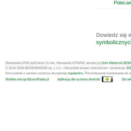
Poleca
Dowiedz się 
symbolicznyc
Notowania GPW opóźnione 15 min.
Notowania GPW/NC dostarcza
Dom Maklerski BDM 
© 2010-2026 BIZNESRADAR sp. z o.o. • Wszystkie prawa zastrzeżone • produkcja:
W3
Korzystanie z serwisu oznacza akceptację
regulaminu
. Prezentowanie kwotowania nie m
Mobilna wersja BiznesRadar.pl
Aplikacja dla systemu Android
Dla wła