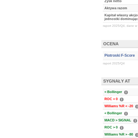
Zysk netto
Aktywa razem
Kapitał własny akcj
jednostki dominując
raport 2025/Q4, dane w 
OCENA
Piotroski F-Score
raport 2025/Q4
SYGNAŁY AT
< Bollinger
ROC < 0
Williams %R < -20
< Bollinger
MACD > SIGNAL
ROC > 0
Williams %R > -80