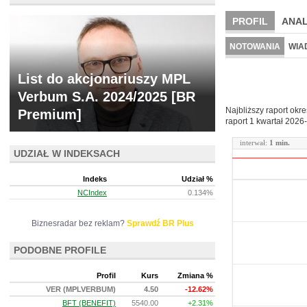
PROFIL
ANAL
NOWE
BR LAB
NOTOWANIA
WIA
ARCHIWUM NOTO
List do akcjonariuszy MPL
Verbum S.A. 2024/2025 [BR
Najbliższy raport okr
Premium]
raport 1 kwartał
2026-
interwał:
1 min.
UDZIAŁ W INDEKSACH
Indeks
Udział %
NCIndex
0.134%
Biznesradar bez reklam?
Sprawdź BR Plus
PODOBNE PROFILE
Profil
Kurs
Zmiana %
VER (MPLVERBUM)
4.50
-12.62%
BFT (BENEFIT)
5540.00
+2.31%