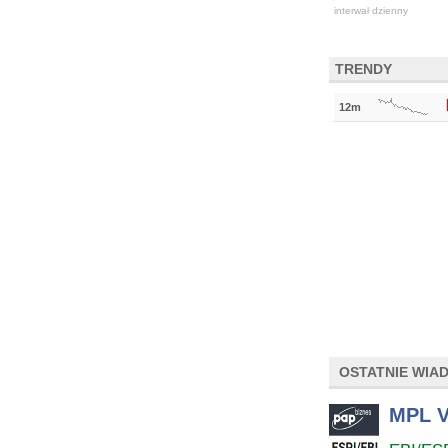
interwał dzienny
TRENDY
12m
OSTATNIE WIA
MPL V