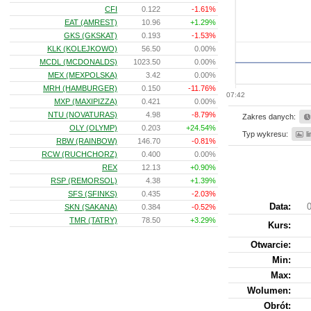
CFI
0.122
-1.61%
EAT (AMREST)
10.96
+1.29%
GKS (GKSKAT)
0.193
-1.53%
KLK (KOLEJKOWO)
56.50
0.00%
MCDL (MCDONALDS)
1023.50
0.00%
MEX (MEXPOLSKA)
3.42
0.00%
MRH (HAMBURGER)
0.150
-11.76%
07:42
MXP (MAXIPIZZA)
0.421
0.00%
NTU (NOVATURAS)
4.98
-8.79%
Zakres danych:
OLY (OLYMP)
0.203
+24.54%
Typ wykresu:
l
RBW (RAINBOW)
146.70
-0.81%
RCW (RUCHCHORZ)
0.400
0.00%
REX
12.13
+0.90%
RSP (REMORSOL)
4.38
+1.39%
SFS (SFINKS)
0.435
-2.03%
Data:
0
SKN (SAKANA)
0.384
-0.52%
TMR (TATRY)
78.50
+3.29%
Kurs
:
Otwarcie:
Min:
Max:
Wolumen:
Obrót: