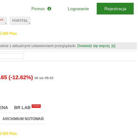
Pomoc
Logowanie
Rejestracja
PORTFEL
ź BR Plus
odnie z aktualnymi ustawieniami przeglądarki.
Dowiedz się więcej.
[x]
.65
(-12.62%)
06 sie 09:43
NOWE
ENA
BR LAB
ARCHIWUM NOTOWAŃ
ź BR Plus