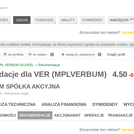
darem
OŚCI
GIEŁDA
FUNDUSZE
WALUTY
DYWIDENDY
NARZĘDZIA
Biznesradar bez reklam?
Sprawd
sta z plików cookie. Korzystając ze strony wyrażasz zgodę na używanie cookie, zg
do portfela
do radaru
dodaj do ulubionych
Znajdź profil:
PL VERBUM SA (VER)
•
Rekomendacje
acje dla VER (MPLVERBUM)
4.50
-0
M SPÓŁKA AKCYJNA
 - Notowania ciągłe
IZA TECHNICZNA
ANALIZA FINANSOWA
DYWIDENDY
WYC
DOMOŚCI
REKOMENDACJE
AKCJONARIAT
OPERACJE
TRANSAKCJE
Biznesradar bez reklam?
Sprawd