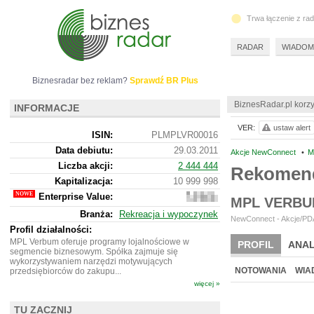
Trwa łączenie z ra
RADAR
WIADOM
Biznesradar bez reklam?
Sprawdź BR Plus
BiznesRadar.pl korzy
INFORMACJE
VER:
ustaw alert
ISIN:
PLMPLVR00016
Data debiutu:
29.03.2011
Akcje NewConnect
•
M
Liczba akcji:
2 444 444
Rekomend
Kapitalizacja:
10 999 998
Enterprise Value:
8
MPL VERBU
474
Branża:
Rekreacja i wypoczynek
998
NewConnect - Akcje/PDA
Profil działalności:
MPL Verbum oferuje programy lojalnościowe w
PROFIL
ANAL
segmencie biznesowym. Spółka zajmuje się
wykorzystywaniem narzędzi motywujących
NOTOWANIA
WIA
przedsiębiorców do zakupu...
więcej »
TU ZACZNIJ