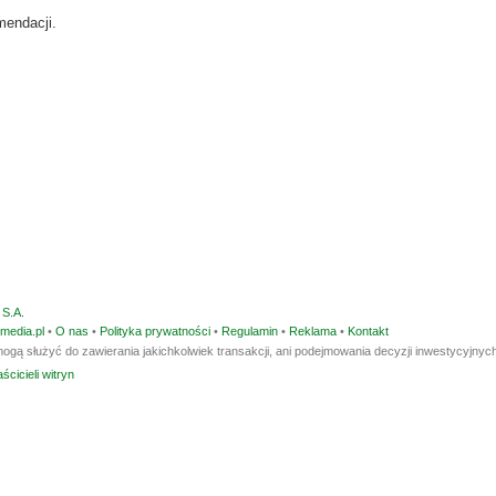
mendacji.
S.A.
media.pl
•
O nas
•
Polityka prywatności
•
Regulamin
•
Reklama
•
Kontakt
ogą służyć do zawierania jakichkolwiek transakcji, ani podejmowania decyzji inwestycyjnych
ścicieli witryn