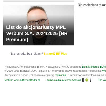
Nie znaleziono reko
List do akcjonariuszy MPL
Verbum S.A. 2024/2025 [BR
Premium]
Biznesradar bez reklam?
Sprawdź BR Plus
Notowania GPW opóźnione 15 min.
Notowania GPW/NC dostarcza
Dom Maklerski BDM 
© 2010-2026 BIZNESRADAR sp. z o.o. • Wszystkie prawa zastrzeżone • produkcja:
W3
Korzystanie z serwisu oznacza akceptację
regulaminu
. Prezentowanie kwotowania nie m
Mobilna wersja BiznesRadar.pl
Aplikacja dla systemu Android
Dla wła