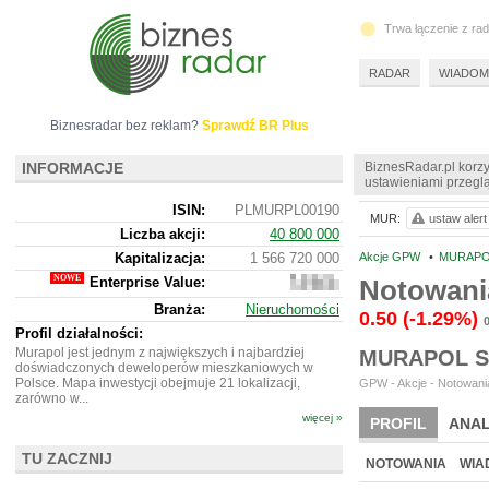
Trwa łączenie z ra
RADAR
WIADOM
Biznesradar bez reklam?
Sprawdź BR Plus
INFORMACJE
BiznesRadar.pl korzy
ustawieniami przeglą
ISIN:
PLMURPL00190
MUR:
ustaw alert
Liczba akcji:
40 800 000
Kapitalizacja:
1 566 720 000
Akcje GPW
•
MURAPO
Enterprise Value:
Notowani
2
046
Branża:
Nieruchomości
893
0.50
(-1.29%)
000
Profil działalności:
Murapol jest jednym z największych i najbardziej
MURAPOL S
doświadczonych deweloperów mieszkaniowych w
Polsce. Mapa inwestycji obejmuje 21 lokalizacji,
GPW - Akcje - Notowania
zarówno w...
więcej »
PROFIL
ANAL
TU ZACZNIJ
WYCENA
BR 
NOTOWANIA
WIA