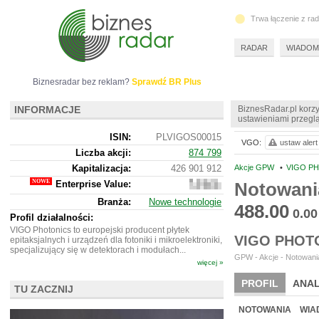
Trwa łączenie z ra
RADAR
WIADOM
Biznesradar bez reklam?
Sprawdź BR Plus
INFORMACJE
BiznesRadar.pl korzy
ustawieniami przeglą
ISIN:
PLVIGOS00015
VGO:
ustaw alert
Liczba akcji:
874 799
Kapitalizacja:
426 901 912
Akcje GPW
•
VIGO PH
Enterprise Value:
Notowani
468
408
Branża:
Nowe technologie
912
488.00
0.00
Profil działalności:
VIGO Photonics to europejski producent płytek
VIGO PHOT
epitaksjalnych i urządzeń dla fotoniki i mikroelektroniki,
specjalizujący się w detektorach i modułach...
GPW - Akcje - Notowania
więcej »
PROFIL
ANAL
TU ZACZNIJ
WYCENA
BR 
NOTOWANIA
WIA