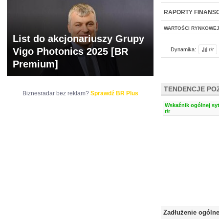
WYCENA
BR 
RAPORTY FINANS
WARTOŚCI RYNKOWE
List do akcjonariuszy Grupy
Vigo Photonics 2025 [BR
Dynamika:
r/r
Premium]
TENDENCJE PO
Biznesradar bez reklam?
Sprawdź BR Plus
Wskaźnik ogólnej syt
r/r
Zadłużenie ogóln