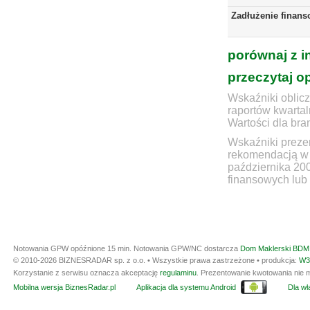
Zadłużenie finans
porównaj z i
przeczytaj o
Wskaźniki oblicz
raportów kwartal
Wartości dla bra
Wskaźniki prezen
rekomendacją w 
października 20
finansowych lub 
Notowania GPW opóźnione 15 min.
Notowania GPW/NC dostarcza
Dom Maklerski BDM 
© 2010-2026 BIZNESRADAR sp. z o.o. • Wszystkie prawa zastrzeżone • produkcja:
W3
Korzystanie z serwisu oznacza akceptację
regulaminu
. Prezentowanie kwotowania nie m
Mobilna wersja BiznesRadar.pl
Aplikacja dla systemu Android
Dla wła