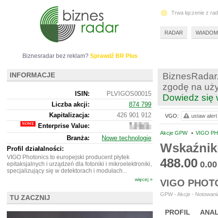
Trwa łączenie z ra
RADAR
WIADOM
Biznesradar bez reklam?
Sprawdź BR Plus
INFORMACJE
BiznesRadar.
zgodę na uży
ISIN:
PLVIGOS00015
Dowiedz się 
Liczba akcji:
874 799
Kapitalizacja:
426 901 912
VGO:
ustaw alert
Enterprise Value:
468
408
Akcje GPW
•
VIGO PH
Branża:
Nowe technologie
912
Wskaźnik
Profil działalności:
VIGO Photonics to europejski producent płytek
488.00
0.00
epitaksjalnych i urządzeń dla fotoniki i mikroelektroniki,
specjalizujący się w detektorach i modułach...
więcej »
VIGO PHOT
GPW - Akcje - Notowania
TU ZACZNIJ
PROFIL
ANAL