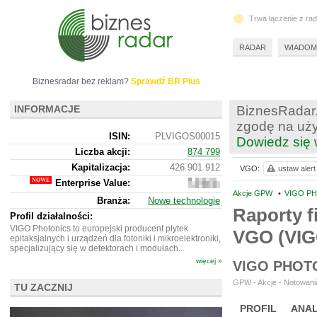
Trwa łączenie z ra
RADAR
WIADOM
Biznesradar bez reklam?
Sprawdź BR Plus
INFORMACJE
BiznesRadar.
zgodę na uży
ISIN:
PLVIGOS00015
Dowiedz się 
Liczba akcji:
874 799
Kapitalizacja:
426 901 912
VGO:
ustaw alert
Enterprise Value:
468
408
Akcje GPW
•
VIGO PH
Branża:
Nowe technologie
912
Raporty f
Profil działalności:
VIGO Photonics to europejski producent płytek
VGO (VI
epitaksjalnych i urządzeń dla fotoniki i mikroelektroniki,
specjalizujący się w detektorach i modułach...
więcej »
VIGO PHOT
GPW - Akcje - Notowania
TU ZACZNIJ
PROFIL
ANAL