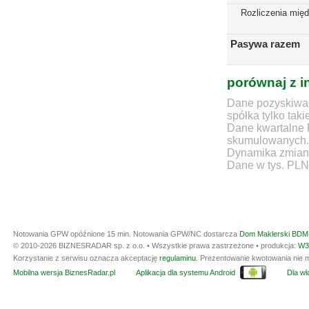
Rozliczenia mię
Pasywa razem
porównaj z i
Dane pozyskiwan
spółka tylko taki
Dane kwartalne 
skumulowanych.
Dynamika zmian d
Dane w tys. PLN
Notowania GPW opóźnione 15 min.
Notowania GPW/NC dostarcza
Dom Maklerski BDM 
© 2010-2026 BIZNESRADAR sp. z o.o. • Wszystkie prawa zastrzeżone • produkcja:
W3
Korzystanie z serwisu oznacza akceptację
regulaminu
. Prezentowanie kwotowania nie m
Mobilna wersja BiznesRadar.pl
Aplikacja dla systemu Android
Dla wła