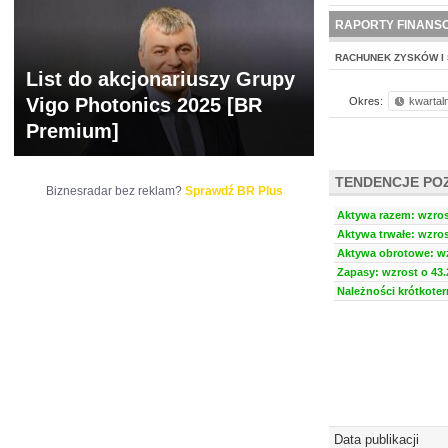
WYCENA
BR 
RAPORTY FINANS
RACHUNEK ZYSKÓW I 
List do akcjonariuszy Grupy
Vigo Photonics 2025 [BR
Okres:
kwartal
Premium]
TENDENCJE PO
Biznesradar bez reklam?
Sprawdź BR Plus
Aktywa razem: wzrost
Aktywa trwałe: wzros
Aktywa obrotowe: wz
Zapasy: wzrost o 43.
Należności krótkoter
Data publikacji