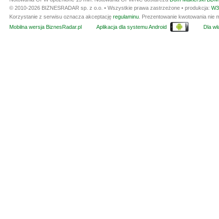
© 2010-2026 BIZNESRADAR sp. z o.o. • Wszystkie prawa zastrzeżone • produkcja:
W3
Korzystanie z serwisu oznacza akceptację
regulaminu
. Prezentowanie kwotowania nie m
Mobilna wersja BiznesRadar.pl
Aplikacja dla systemu Android
Dla wła