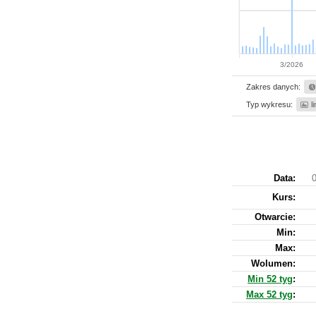
3/2026
Zakres danych:
Typ wykresu:
l
Data:
0
Kurs
:
Otwarcie:
Min:
Max:
Wolumen:
Min 52 tyg
:
Max 52 tyg
: