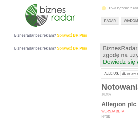
Trwa łączenie z ra
RADAR
WIADOM
Biznesradar bez reklam?
Sprawdź BR Plus
BiznesRadar.
Biznesradar bez reklam?
Sprawdź BR Plus
zgodę na uży
Dowiedz się 
ALLE.US:
ustaw a
Notowan
16:00)
Allegion plc
WERSJA BETA
NYSE