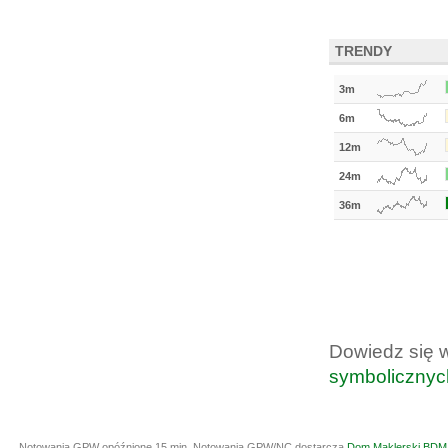
TRENDY
3m
6m
12m
24m
36m
Dowiedz się 
symbolicznyc
Notowania GPW opóźnione 15 min.
Notowania GPW/NC dostarcza
Dom Maklerski BDM 