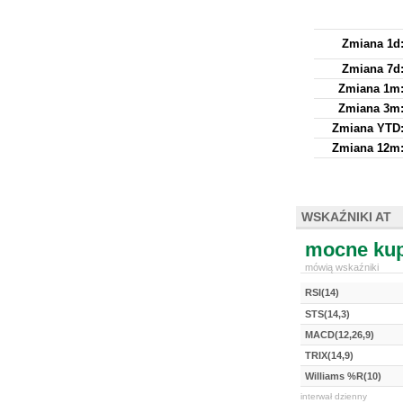
Zmiana 1d
Zmiana 7d
Zmiana 1m
Zmiana 3m
Zmiana YTD
Zmiana 12m
WSKAŹNIKI AT
mocne kup
mówią wskaźniki
RSI(14)
STS(14,3)
MACD(12,26,9)
TRIX(14,9)
Williams %R(10)
interwał dzienny