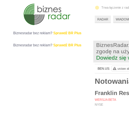
Trwa łączenie z ra
RADAR
WIADOM
Biznesradar bez reklam?
Sprawdź BR Plus
BiznesRadar.
Biznesradar bez reklam?
Sprawdź BR Plus
zgodę na uży
Dowiedz się 
BEN.US:
ustaw al
Notowan
Franklin Res
WERSJA BETA
NYSE