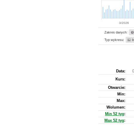
3/2026
Zakres danych:
Typ wykresu:
l
Data:
0
Kurs
:
Otwarcie:
Min:
Max:
Wolumen:
Min 52 tyg
:
Max 52 tyg
: