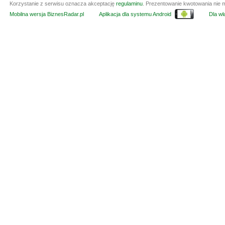
Korzystanie z serwisu oznacza akceptację
regulaminu
. Prezentowanie kwotowania nie m
Mobilna wersja BiznesRadar.pl
Aplikacja dla systemu Android
Dla wła