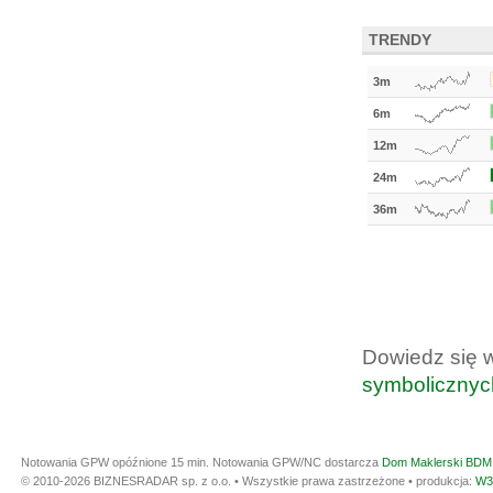
TRENDY
3m
6m
12m
24m
36m
Dowiedz się 
symbolicznyc
Notowania GPW opóźnione 15 min.
Notowania GPW/NC dostarcza
Dom Maklerski BDM 
© 2010-2026 BIZNESRADAR sp. z o.o. • Wszystkie prawa zastrzeżone • produkcja:
W3