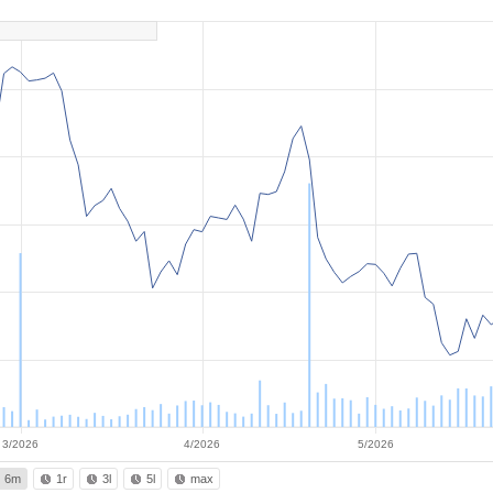
3/2026
4/2026
5/2026
6m
1r
3l
5l
max