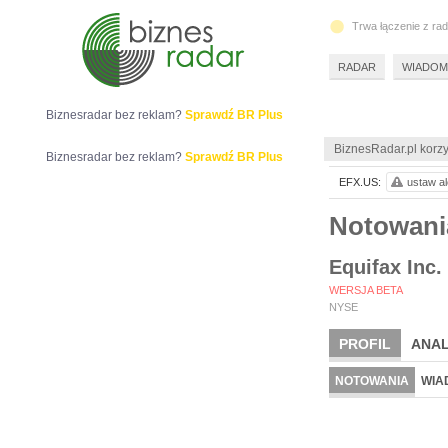
Trwa łączenie z ra
RADAR
WIADOM
Biznesradar bez reklam?
Sprawdź BR Plus
BiznesRadar.pl korzy
Biznesradar bez reklam?
Sprawdź BR Plus
EFX.US:
ustaw al
Notowani
Equifax Inc.
WERSJA BETA
NYSE
PROFIL
ANAL
NOTOWANIA
WIA