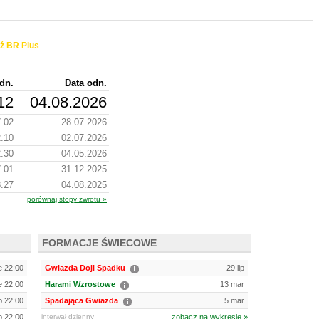
ź BR Plus
dn.
Data odn.
12
04.08.2026
.02
28.07.2026
.10
02.07.2026
.30
04.05.2026
.01
31.12.2025
.27
04.08.2025
porównaj stopy zwrotu »
FORMACJE ŚWIECOWE
e 22:00
Gwiazda Doji Spadku
29 lip
e 22:00
Harami Wzrostowe
13 mar
ip 22:00
Spadająca Gwiazda
5 mar
ip 22:00
interwał dzienny
zobacz na wykresie »