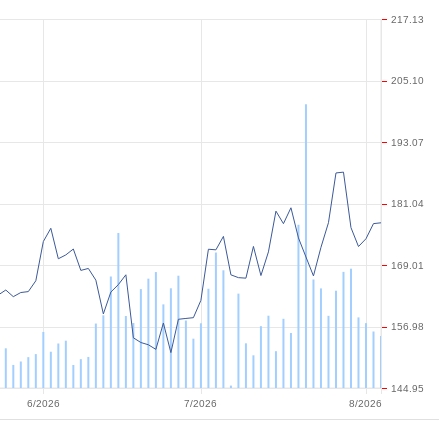
217.13
205.10
193.07
181.04
169.01
156.98
144.95
6/2026
7/2026
8/2026