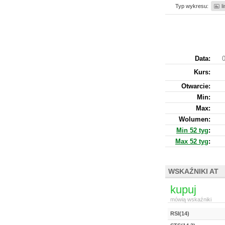
Typ wykresu:
l
Data:
0
Kurs
:
Otwarcie:
Min:
Max:
Wolumen:
Min 52 tyg
:
Max 52 tyg
:
WSKAŹNIKI AT
kupuj
mówią wskaźniki
RSI(14)