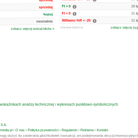
sprzedaj
FI > 0
28 l
sprzedaj
FI < 0
21 l
kupuj
Williams %R < -20
21 l
neutralnie
interwał dzienny
zobacz więcej sy
zobacz więcej wskaźników »
wskaźnikach analizy technicznej
i
wykresach punktowo-symbolicznych
.
S.A.
media.pl
•
O nas
•
Polityka prywatności
•
Regulamin
•
Reklama
•
Kontakt
ogą służyć do zawierania jakichkolwiek transakcji, ani podejmowania decyzji inwestycyjnych