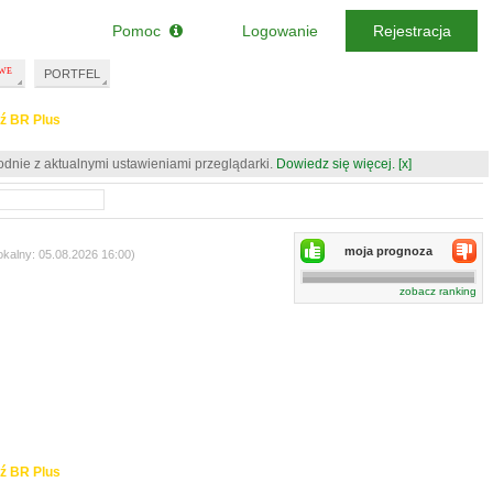
Pomoc
Logowanie
Rejestracja
PORTFEL
ź BR Plus
odnie z aktualnymi ustawieniami przeglądarki.
Dowiedz się więcej.
[x]
moja prognoza
okalny: 05.08.2026 16:00)
zobacz ranking
ź BR Plus