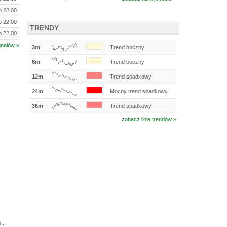
ip 22:00
ip 22:00
TRENDY
ip 22:00
gnałów »
3m
Trend boczny
6m
Trend boczny
12m
Trend spadkowy
24m
Mocny trend spadkowy
36m
Trend spadkowy
zobacz linie trendów »
...