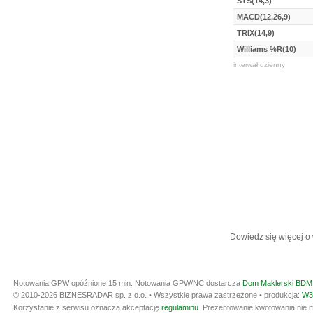
STS(14,3)
MACD(12,26,9)
TRIX(14,9)
Williams %R(10)
interwał dzienny
Dowiedz się więcej o
Notowania GPW opóźnione 15 min.
Notowania GPW/NC dostarcza
Dom Maklerski BDM 
© 2010-2026 BIZNESRADAR sp. z o.o. • Wszystkie prawa zastrzeżone • produkcja:
W3
Korzystanie z serwisu oznacza akceptację
regulaminu
. Prezentowanie kwotowania nie m