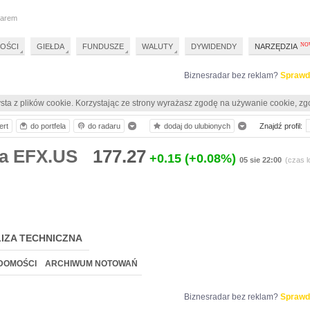
darem
OŚCI
GIEŁDA
FUNDUSZE
WALUTY
DYWIDENDY
NARZĘDZIA
Biznesradar bez reklam?
Sprawd
sta z plików cookie. Korzystając ze strony wyrażasz zgodę na używanie cookie, zg
ert
do portfela
do radaru
dodaj do ulubionych
Znajdź profil:
a EFX.US
177.27
+0.15
(+0.08%)
05 sie 22:00
(czas l
IZA TECHNICZNA
DOMOŚCI
ARCHIWUM NOTOWAŃ
Biznesradar bez reklam?
Sprawd