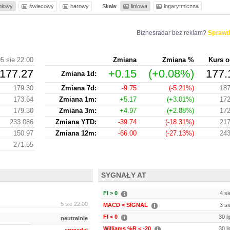
iniowy
świecowy
barowy
Skala:
liniowa
logarytmiczna
Biznesradar bez reklam?
Sprawd
5 sie 22:00
Zmiana
Zmiana %
Kurs o
177.27
+0.15
(+0.08%)
177.
Zmiana 1d:
179.30
Zmiana 7d:
-9.75
(-5.21%)
187
173.64
Zmiana 1m:
+5.17
(+3.01%)
172
179.30
Zmiana 3m:
+4.97
(+2.88%)
172
233 086
Zmiana YTD:
-39.74
(-18.31%)
217
150.97
Zmiana 12m:
-66.00
(-27.13%)
243
271.55
SYGNAŁY AT
FI > 0
4 si
5 sie 22:00
MACD < SIGNAL
3 si
FI < 0
30 l
neutralnie
Williams %R < -20
30 l