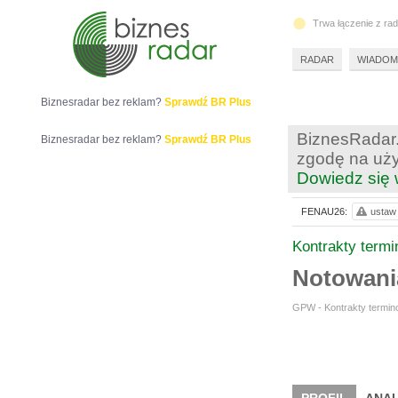
Trwa łączenie z ra
RADAR
WIADOM
Biznesradar bez reklam?
Sprawdź BR Plus
BiznesRadar.
Biznesradar bez reklam?
Sprawdź BR Plus
zgodę na uży
Dowiedz się 
FENAU26:
ustaw 
Kontrakty term
Notowan
GPW - Kontrakty termino