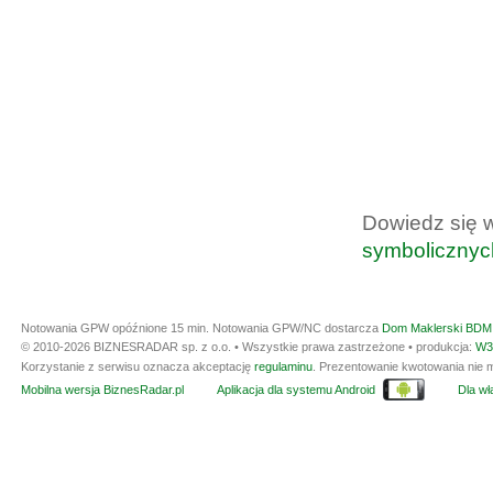
Dowiedz się 
symbolicznyc
Notowania GPW opóźnione 15 min.
Notowania GPW/NC dostarcza
Dom Maklerski BDM 
© 2010-2026 BIZNESRADAR sp. z o.o. • Wszystkie prawa zastrzeżone • produkcja:
W3
Korzystanie z serwisu oznacza akceptację
regulaminu
. Prezentowanie kwotowania nie m
Mobilna wersja BiznesRadar.pl
Aplikacja dla systemu Android
Dla wła