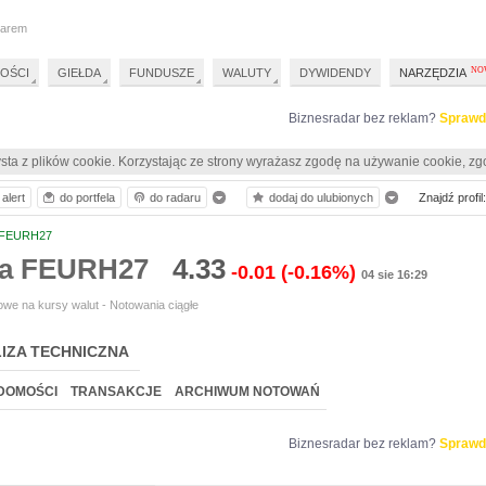
darem
OŚCI
GIEŁDA
FUNDUSZE
WALUTY
DYWIDENDY
NARZĘDZIA
Biznesradar bez reklam?
Sprawd
sta z plików cookie. Korzystając ze strony wyrażasz zgodę na używanie cookie, zg
alert
do portfela
do radaru
dodaj do ulubionych
Znajdź profil:
FEURH27
ia FEURH27
4.33
-0.01
(-0.16%)
04 sie 16:29
we na kursy walut - Notowania ciągłe
IZA TECHNICZNA
DOMOŚCI
TRANSAKCJE
ARCHIWUM NOTOWAŃ
Biznesradar bez reklam?
Sprawd