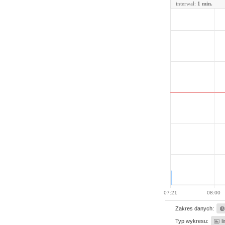
interwał:
1 min.
07:21
08:00
Zakres danych:
Typ wykresu:
l