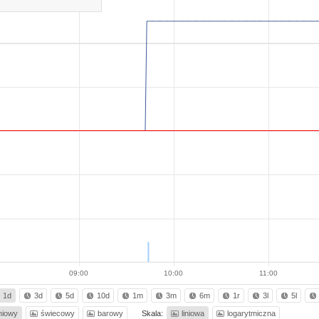
09:00
10:00
11:00
1d
3d
5d
10d
1m
3m
6m
1r
3l
5l
iniowy
świecowy
barowy
Skala:
liniowa
logarytmiczna