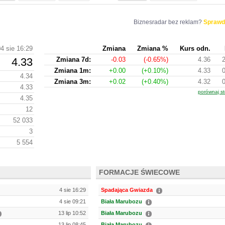
Biznesradar bez reklam?
Sprawd
4 sie 16:29
Zmiana
Zmiana %
Kurs odn.
4.33
Zmiana 7d:
-0.03
(-0.65%)
4.36
Zmiana 1m:
+0.00
(+0.10%)
4.33
4.34
Zmiana 3m:
+0.02
(+0.40%)
4.32
4.33
porównaj st
4.35
12
52 033
3
5 554
FORMACJE ŚWIECOWE
4 sie 16:29
Spadająca Gwiazda
4 sie 09:21
Biała Marubozu
13 lip 10:52
Biała Marubozu
13 lip 08:45
Biała Marubozu