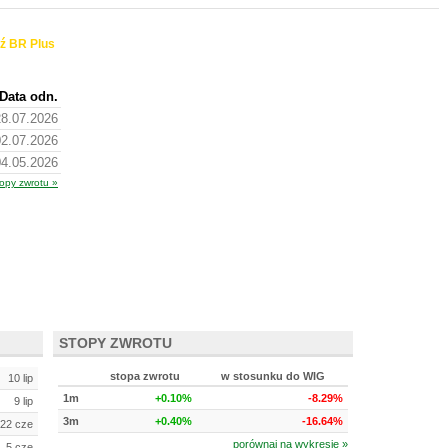
ź BR Plus
Data odn.
28.07.2026
02.07.2026
04.05.2026
opy zwrotu »
STOPY ZWROTU
stopa zwrotu
w stosunku do WIG
10 lip
1m
+0.10%
-8.29%
9 lip
3m
+0.40%
-16.64%
22 cze
porównaj na wykresie »
5 cze