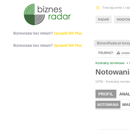
Trwa łączenie z ra
RADAR
WIADOM
Biznesradar bez reklam?
Sprawdź BR Plus
BiznesRadar.pl korzy
Biznesradar bez reklam?
Sprawdź BR Plus
FEURH27:
ustaw 
Kontrakty terminowe
•
Notowan
GPW - Kontrakty termino
PROFIL
ANAL
NOTOWANIA
WIA