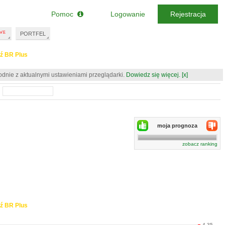
Pomoc
Logowanie
Rejestracja
PORTFEL
ź BR Plus
odnie z aktualnymi ustawieniami przeglądarki.
Dowiedz się więcej.
[x]
moja prognoza
zobacz ranking
ź BR Plus
4.35