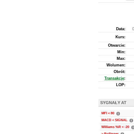
Data:
0
Kurs
:
Otwarcie:
Min:
Max:
Wolumen:
Obrót:
Transakcje
:
LOP:
SYGNAŁY AT
MFI < 80
MACD < SIGNAL
Williams %R < -20
> Bollinger