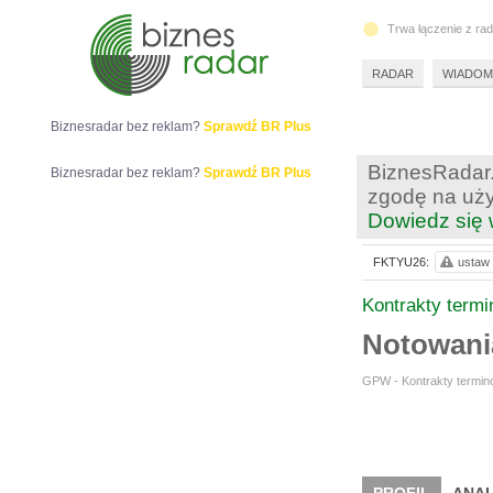
Trwa łączenie z ra
RADAR
WIADOM
Biznesradar bez reklam?
Sprawdź BR Plus
BiznesRadar.
Biznesradar bez reklam?
Sprawdź BR Plus
zgodę na uży
Dowiedz się 
FKTYU26:
ustaw 
Kontrakty term
Notowan
GPW - Kontrakty termino