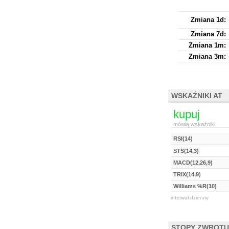
Zmiana 1d:
Zmiana 7d:
Zmiana 1m:
Zmiana 3m:
WSKAŹNIKI AT
kupuj
mówią wskaźniki
RSI(14)
STS(14,3)
MACD(12,26,9)
TRIX(14,9)
Williams %R(10)
interwał dzienny
STOPY ZWROTU