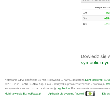
stopa zwro
1m
+6
3m
+15
6m
+31
Dowiedz się 
symbolicznyc
Notowania GPW opóźnione 15 min.
Notowania GPW/NC dostarcza
Dom Maklerski BDM 
© 2010-2026 BIZNESRADAR sp. z o.o. • Wszystkie prawa zastrzeżone • produkcja:
W3
Korzystanie z serwisu oznacza akceptację
regulaminu
. Prezentowanie kwotowania nie m
Mobilna wersja BiznesRadar.pl
Aplikacja dla systemu Android
Dla wła