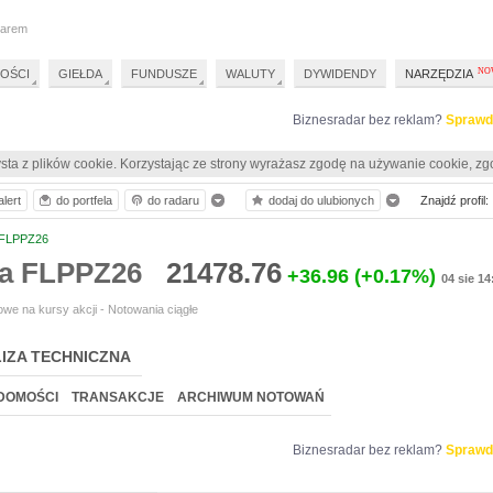
darem
OŚCI
GIEŁDA
FUNDUSZE
WALUTY
DYWIDENDY
NARZĘDZIA
Biznesradar bez reklam?
Sprawd
sta z plików cookie. Korzystając ze strony wyrażasz zgodę na używanie cookie, zg
lert
do portfela
do radaru
dodaj do ulubionych
Znajdź profil:
FLPPZ26
ia FLPPZ26
21478.76
+36.96
(+0.17%)
04 sie 14
we na kursy akcji - Notowania ciągłe
IZA TECHNICZNA
DOMOŚCI
TRANSAKCJE
ARCHIWUM NOTOWAŃ
Biznesradar bez reklam?
Sprawd