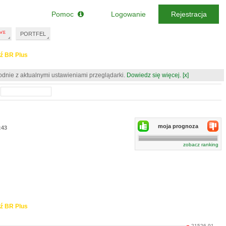
Pomoc
Logowanie
Rejestracja
PORTFEL
ź BR Plus
odnie z aktualnymi ustawieniami przeglądarki.
Dowiedz się więcej.
[x]
moja prognoza
:43
zobacz ranking
ź BR Plus
21526.91