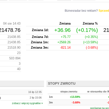
Biznesradar bez reklam?
Sprawd
04 sie 14:43
Zmiana
Zmiana %
21478.76
+36.96
(+0.17%)
21
Zmiana 1d:
21438.85
Zmiana 7d:
+75.77
(+0.35%)
21438.85
Zmiana 1m:
+2569.26
(+13.59%)
21518.90
Zmiana 3m:
-821.14
(-3.68%)
23
503 894
3
40
STOPY ZWROTU
stopa zwrotu
w stosunku do 
16 lip 12:35
1m
+13.59%
2 lip 15:06
3m
-3.68%
-
zobacz więcej sygnałów »
porównaj na wy