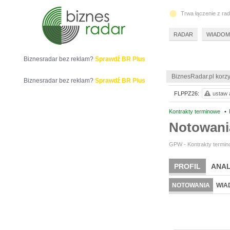
Trwa łączenie z ra
RADAR
WIADOM
Biznesradar bez reklam?
Sprawdź BR Plus
BiznesRadar.pl korzy
Biznesradar bez reklam?
Sprawdź BR Plus
FLPPZ26:
ustaw a
Kontrakty terminowe
•
Notowan
GPW - Kontrakty termino
PROFIL
ANAL
NOTOWANIA
WIA