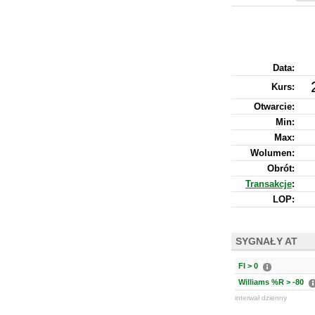
Data:
Kurs
:
Otwarcie:
Min:
Max:
Wolumen:
Obrót:
Transakcje
:
LOP:
SYGNAŁY AT
FI > 0
Williams %R > -80
interwał dzienny