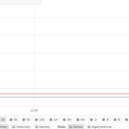
12:00
1d
3d
5d
10d
1m
3m
6m
1r
3l
5l
iniowy
świecowy
barowy
Skala:
liniowa
logarytmiczna