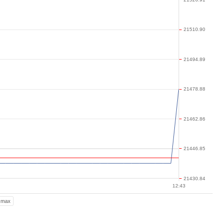
21510.90
21494.89
21478.88
21462.86
21446.85
21430.84
12:43
max