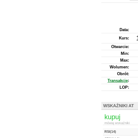
Data:
Kurs
:
Otwarcie:
Min:
Max:
Wolumen:
Obrót:
Transakcje
:
LOP:
WSKAŹNIKI AT
kupuj
mówią wskaźniki
RSI(14)