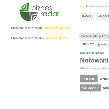
Trwa łączenie z ra
RADAR
WIADOM
Biznesradar bez reklam?
Sprawdź BR Plus
BiznesRadar.pl korzy
Biznesradar bez reklam?
Sprawdź BR Plus
FPKNZ26:
ustaw 
Kontrakty terminowe
•
Notowan
GPW - Kontrakty termino
PROFIL
ANAL
NOTOWANIA
WIA