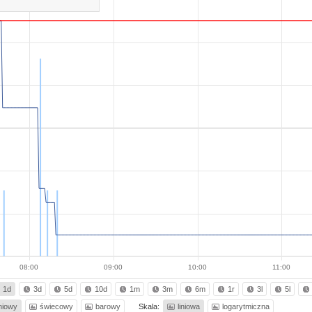
08:00
09:00
10:00
11:00
1d
3d
5d
10d
1m
3m
6m
1r
3l
5l
iniowy
świecowy
barowy
Skala:
liniowa
logarytmiczna