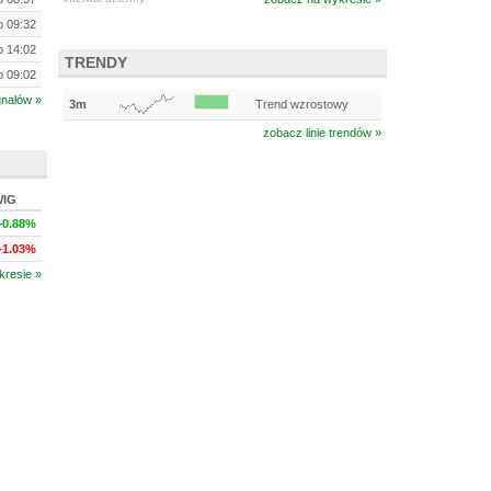
ip 09:32
ip 14:02
TRENDY
ip 09:02
gnałów »
3m
Trend wzrostowy
zobacz linie trendów »
WIG
+0.88%
-1.03%
kresie »