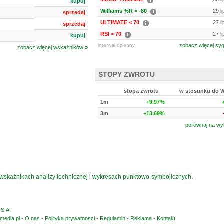
kupuj
Williams %R > -80
29 l
sprzedaj
ULTIMATE < 70
27 l
sprzedaj
RSI < 70
27 l
kupuj
interwał dzienny
zobacz więcej sy
zobacz więcej wskaźników »
STOPY ZWROTU
stopa zwrotu
w stosunku do 
1m
+9.97%
3m
+13.69%
porównaj na wy
wskaźnikach analizy technicznej
i
wykresach punktowo-symbolicznych
.
S.A.
media.pl
•
O nas
•
Polityka prywatności
•
Regulamin
•
Reklama
•
Kontakt