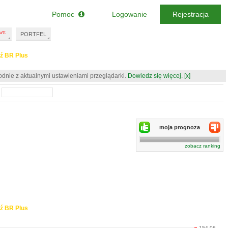
Pomoc
Logowanie
Rejestracja
PORTFEL
ź BR Plus
odnie z aktualnymi ustawieniami przeglądarki.
Dowiedz się więcej.
[x]
moja prognoza
zobacz ranking
ź BR Plus
154.06