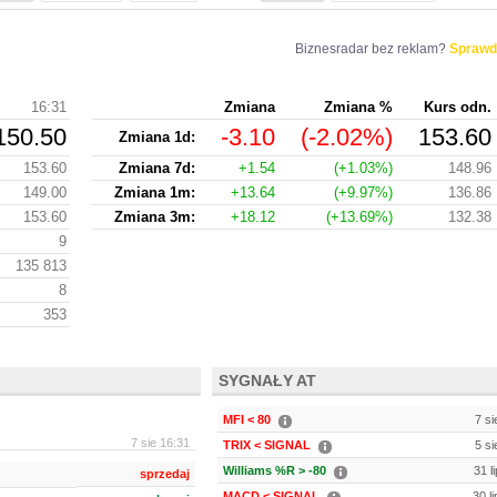
Biznesradar bez reklam?
Sprawd
16:31
Zmiana
Zmiana %
Kurs odn.
150.50
-3.10
(-2.02%)
153.60
Zmiana 1d:
153.60
Zmiana 7d:
+1.54
(+1.03%)
148.96
149.00
Zmiana 1m:
+13.64
(+9.97%)
136.86
153.60
Zmiana 3m:
+18.12
(+13.69%)
132.38
9
135 813
8
353
SYGNAŁY AT
MFI < 80
7 si
7 sie 16:31
TRIX < SIGNAL
5 si
Williams %R > -80
31 l
sprzedaj
MACD < SIGNAL
30 l