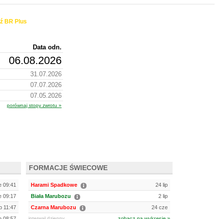
ź BR Plus
Data odn.
06.08.2026
31.07.2026
07.07.2026
07.05.2026
porównaj stopy zwrotu »
FORMACJE ŚWIECOWE
e 09:41
Harami Spadkowe
24 lip
e 09:17
Biała Marubozu
2 lip
ip 11:47
Czarna Marubozu
24 cze
ip 08:57
interwał dzienny
zobacz na wykresie »