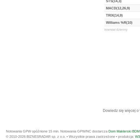
STS(14,3)
MACD(12,26,9)
TRIX(14,9)
Williams %R(10)
interwał dzienny
Dowiedz się więcej o
Notowania GPW opóźnione 15 min.
Notowania GPW/NC dostarcza
Dom Maklerski BDM 
© 2010-2026 BIZNESRADAR sp. z o.o. • Wszystkie prawa zastrzeżone • produkcja:
W3