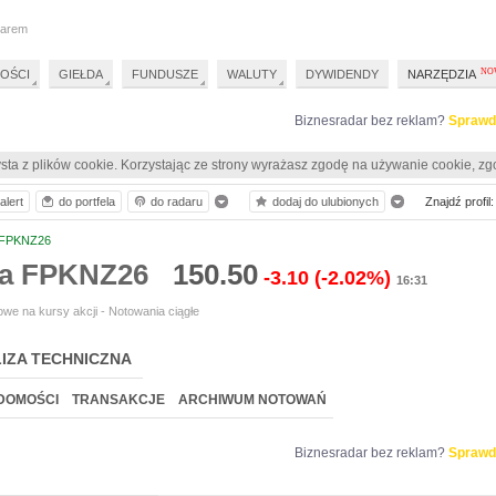
darem
OŚCI
GIEŁDA
FUNDUSZE
WALUTY
DYWIDENDY
NARZĘDZIA
Biznesradar bez reklam?
Sprawd
sta z plików cookie. Korzystając ze strony wyrażasz zgodę na używanie cookie, zg
alert
do portfela
do radaru
dodaj do ulubionych
Znajdź profil:
FPKNZ26
ia FPKNZ26
150.50
-3.10
(-2.02%)
16:31
we na kursy akcji - Notowania ciągłe
IZA TECHNICZNA
DOMOŚCI
TRANSAKCJE
ARCHIWUM NOTOWAŃ
Biznesradar bez reklam?
Sprawd