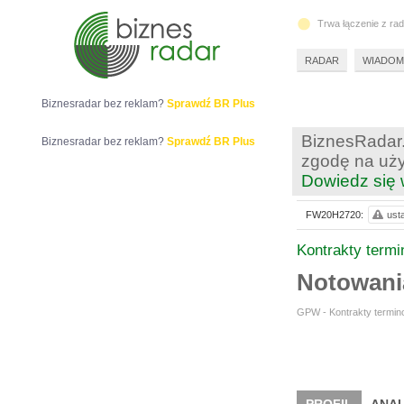
Trwa łączenie z ra
RADAR
WIADOM
Biznesradar bez reklam?
Sprawdź BR Plus
BiznesRadar.
Biznesradar bez reklam?
Sprawdź BR Plus
zgodę na uży
Dowiedz się 
FW20H2720:
ust
Kontrakty term
Notowan
GPW - Kontrakty termino