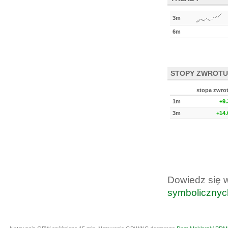
3m
6m
STOPY ZWROTU
stopa zwro
1m
+9
3m
+14
Dowiedz się 
symbolicznyc