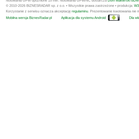
Notowania GPW opóźnione 15 min.
Notowania GPW/NC dostarcza
Dom Maklerski BDM 
© 2010-2026 BIZNESRADAR sp. z o.o. • Wszystkie prawa zastrzeżone • produkcja:
W3
Korzystanie z serwisu oznacza akceptację
regulaminu
. Prezentowanie kwotowania nie m
Mobilna wersja BiznesRadar.pl
Aplikacja dla systemu Android
Dla wła