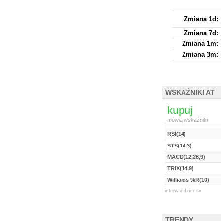
Zmiana 1d:
Zmiana 7d:
Zmiana 1m:
Zmiana 3m:
WSKAŹNIKI AT
kupuj
mówią wskaźniki
RSI(14)
STS(14,3)
MACD(12,26,9)
TRIX(14,9)
Williams %R(10)
interwał dzienny
TRENDY