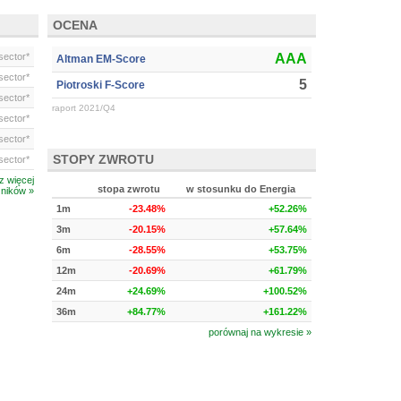
OCENA
ector*
AAA
Altman EM-Score
ector*
5
Piotroski F-Score
ector*
raport 2021/Q4
ector*
ector*
STOPY ZWROTU
ector*
z więcej
stopa zwrotu
w stosunku do Energia
ników »
1m
-23.48%
+52.26%
3m
-20.15%
+57.64%
6m
-28.55%
+53.75%
12m
-20.69%
+61.79%
24m
+24.69%
+100.52%
36m
+84.77%
+161.22%
porównaj na wykresie »