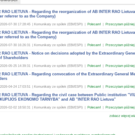
 RAO LIETUVA - Regarding the reorganization of AB INTER RAO Lietuva
ter referrer to as the Company)
2026-07-30 17:28:45
| Komunikaty ze spółek (EBI/ESPI)
|
Polecam!
|
Przeczytam później
 RAO LIETUVA - Regarding the reorganization of AB INTER RAO Lietuva
ter referred to as the Company)
2026-07-30 16:26:31
| Komunikaty ze spółek (EBI/ESPI)
|
Polecam!
|
Przeczytam później
 RAO LIETUVA - Notice on decisions adopted by the Extraordinary Gene
of Shareholders
2026-05-25 14:39:31
| Komunikaty ze spółek (EBI/ESPI)
|
Polecam!
|
Przeczytam później
 RAO LIETUVA - Regarding convocation of the Extraordinary General Me
ders
2026-04-24 17:03:51
| Komunikaty ze spółek (EBI/ESPI)
|
Polecam!
|
Przeczytam później
RAO LIETUVA - Regarding the civil case between Public institution "V
KUPIJOS EKONOMO TARNYBA" and AB "INTER RAO Lietuva"
2026-02-02 18:50:31
| Komunikaty ze spółek (EBI/ESPI)
|
Polecam!
|
Przeczytam później
zobacz więcej wi