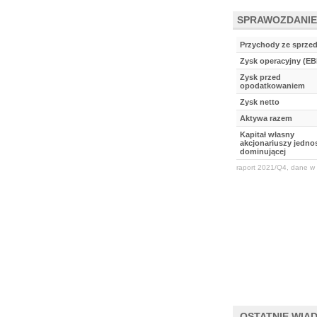
SPRAWOZDANIE
Przychody ze sprze
Zysk operacyjny (EB
Zysk przed
opodatkowaniem
Zysk netto
Aktywa razem
Kapitał własny
akcjonariuszy jednos
dominującej
raport 2021/Q4, dane w 
OSTATNIE WIA