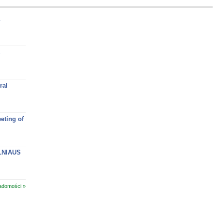
ral
eting of
ILNIAUS
adomości »