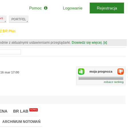
Pomoc
Logowanie
Rejestracja
PORTFEL
ź BR Plus
odnie z aktualnymi ustawieniami przeglądarki.
Dowiedz się więcej.
[x]
moja prognoza
16 mar 17:00
zobacz ranking
NOWE
ENA
BR LAB
ARCHIWUM NOTOWAŃ