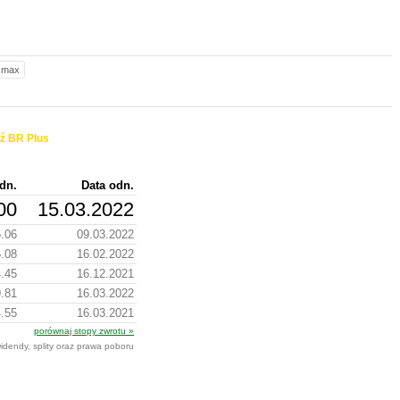
max
ź BR Plus
dn.
Data odn.
00
15.03.2022
.06
09.03.2022
.08
16.02.2022
.45
16.12.2021
9.81
16.03.2022
.55
16.03.2021
porównaj stopy zwrotu »
idendy, splity oraz prawa poboru