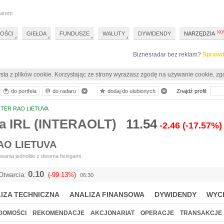
darem
OŚCI
GIEŁDA
FUNDUSZE
WALUTY
DYWIDENDY
NARZĘDZIA
Biznesradar bez reklam?
Sprawd
sta z plików cookie. Korzystając ze strony wyrażasz zgodę na używanie cookie, zg
do portfela
do radaru
dodaj do ulubionych
Znajdź profil:
INTER RAO LIETUVA
a IRL (INTERAOLT)
11.54
-2.46
(-17.57%)
AO LIETUVA
ania jednolite z dwoma fixingami
0.10
Otwarcia:
(-99.13%)
06:30
IZA TECHNICZNA
ANALIZA FINANSOWA
DYWIDENDY
WYC
DOMOŚCI
REKOMENDACJE
AKCJONARIAT
OPERACJE
TRANSAKCJE