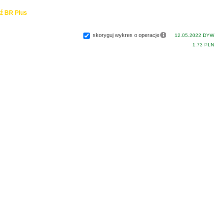
ź BR Plus
skoryguj wykres o operacje
12.05.2022 DYW
1.73 PLN