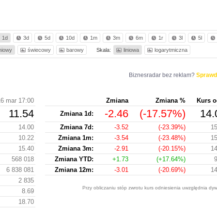
1d
3d
5d
10d
1m
3m
6m
1r
3l
5l
iniowy
świecowy
barowy
Skala:
liniowa
logarytmiczna
Biznesradar bez reklam?
Sprawd
16 mar 17:00
Zmiana
Zmiana %
Kurs o
11.54
-2.46
(-17.57%)
14.
Zmiana 1d:
14.00
Zmiana 7d:
-3.52
(-23.39%)
15
10.22
Zmiana 1m:
-3.54
(-23.48%)
15
15.40
Zmiana 3m:
-2.91
(-20.15%)
14
568 018
Zmiana YTD:
+1.73
(+17.64%)
6 838 081
Zmiana 12m:
-3.01
(-20.69%)
14
2 835
Przy obliczaniu stóp zwrotu kurs odniesienia uwzględnia dyw
8.69
18.70