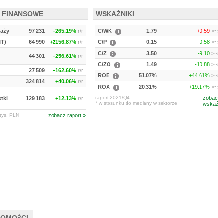
 FINANSOWE
WSKAŹNIKI
daży
97 231
+265.19%
r/r
C/WK
1.79
+0.59
>~s
IT)
64 990
+2156.87%
r/r
C/P
0.15
-0.58
>~s
C/Z
3.50
-9.10
>~s
44 301
+256.61%
r/r
C/ZO
1.49
-10.88
>~s
27 509
+162.60%
r/r
ROE
51.07%
+44.61%
>~s
324 814
+40.06%
r/r
ROA
20.31%
+19.17%
>~s
raport 2021/Q4
zobac
tki
129 183
+12.13%
r/r
* w stosunku do mediany w sektorze
wskaź
tys. PLN
zobacz raport »
DOMOŚCI