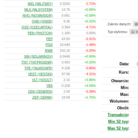
MIG (MILITARY)
0.3220
-2.72%
MLS (MLSYSTEM)
14.70
+0.96%
NVG (NOVAVISGR)
0.691
+0.58%
OND (ONDE)
9.30
+0.32%
Zakres danych:
OZE (OZECAPITAL)
0.364
-4.71%
Typ wykresu:
l
PEN (PHOTON)
1.160
0.00%
PEP
63.50
-0.31%
PGE
10.640
-1.48%
RWE
242.10
-0.25%
SIN (SOLARINOV)
0.0446
+0.90%
TNT (TNTPROENR)
0.403
+0.25%
Data:
TPE (TAURONPE)
9.158
-0.80%
Kurs
:
VEST (VESTAS)
97.56
-4.31%
VLT (VOOLT)
2.10
+3.96%
Otwarcie:
YBS
0.228
+4.59%
Min:
ZEN (ZENERIS)
2.55
-0.39%
Max:
ZEP (ZEPAK)
18.58
+1.75%
Wolumen:
Obrót:
Transakcje
:
Min 52 tyg
:
Max 52 tyg
: