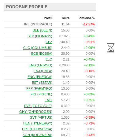
PODOBNE PROFILE
Profil
Kurs
Zmiana %
IRL (INTERAOLT)
11.54
-17.57%
BEE (BEEIN)
15.00
0.00%
BEP (BIOMASS)
0.1025
+0.49%
CEZ
240.40
-0.91%
CLC (COLUMBUS)
2.440
+2.09%
ECB (ECBSA)
20.90
0.00%
ELQ
2.21
+0.45%
EMS (ENIMSO)
0.2800
+2.19%
ENA (ENEA)
20.40
-0.10%
ENG (ENERGA)
19.36
0.00%
EST (ESTAR)
1.40
0.00%
FFP (FARMYFO)
13.50
0.00%
FIG (FIGENE)
0.488
+3.83%
FMG
57.20
+0.35%
FVE (FOTOVOLT)
0.319
0.00%
GHY (GHYDROGEN)
2.00
0.00%
GVT (VIRTUS)
1.350
-0.59%
HEN (HYENERGY)
2.32
-3.73%
HPE (HIPOWERSA)
0.260
0.00%
KGN (KOGENERA)
69.70
-0.43%