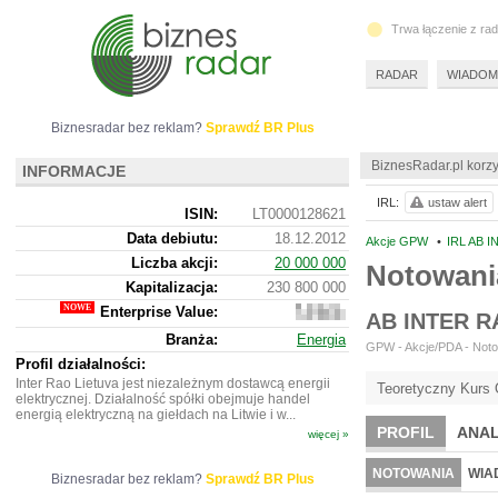
Trwa łączenie z ra
RADAR
WIADOM
Biznesradar bez reklam?
Sprawdź BR Plus
BiznesRadar.pl korzy
INFORMACJE
IRL:
ustaw alert
ISIN:
LT0000128621
Data debiutu:
18.12.2012
Akcje GPW
•
IRL AB 
Liczba akcji:
20 000 000
Notowani
Kapitalizacja:
230 800 000
Enterprise Value:
138
AB INTER R
200
Branża:
Energia
280
GPW - Akcje/PDA - Notow
Profil działalności:
Inter Rao Lietuva jest niezależnym dostawcą energii
Teoretyczny Kurs 
elektrycznej. Działalność spółki obejmuje handel
energią elektryczną na giełdach na Litwie i w...
PROFIL
ANAL
więcej »
NOTOWANIA
WIA
Biznesradar bez reklam?
Sprawdź BR Plus