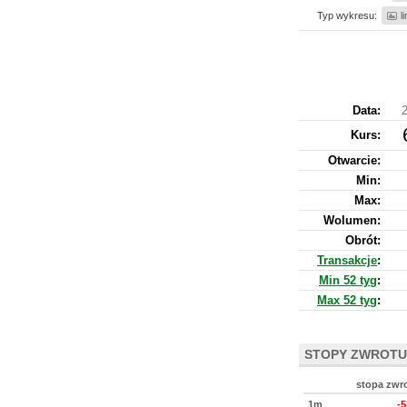
Typ wykresu:
l
Data:
2
Kurs
:
Otwarcie:
Min:
Max:
Wolumen:
Obrót:
Transakcje
:
Min 52 tyg
:
Max 52 tyg
:
STOPY ZWROTU
stopa zwr
1m
-