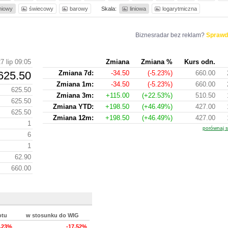
iniowy
świecowy
barowy
Skala:
liniowa
logarytmiczna
Biznesradar bez reklam?
Sprawd
7 lip 09:05
Zmiana
Zmiana %
Kurs odn.
625.50
Zmiana 7d:
-34.50
(-5.23%)
660.00
Zmiana 1m:
-34.50
(-5.23%)
660.00
625.50
Zmiana 3m:
+115.00
(+22.53%)
510.50
625.50
Zmiana YTD:
+198.50
(+46.49%)
427.00
625.50
Zmiana 12m:
+198.50
(+46.49%)
427.00
1
porównaj s
6
1
62.90
660.00
otu
w stosunku do WIG
5.23%
-17.52%