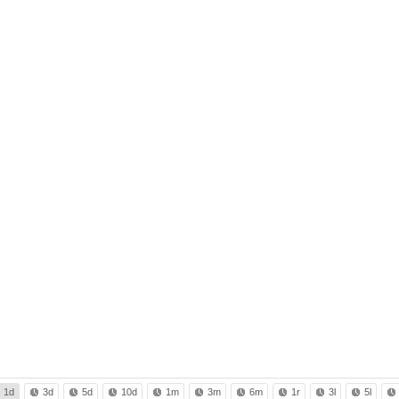
1d
3d
5d
10d
1m
3m
6m
1r
3l
5l