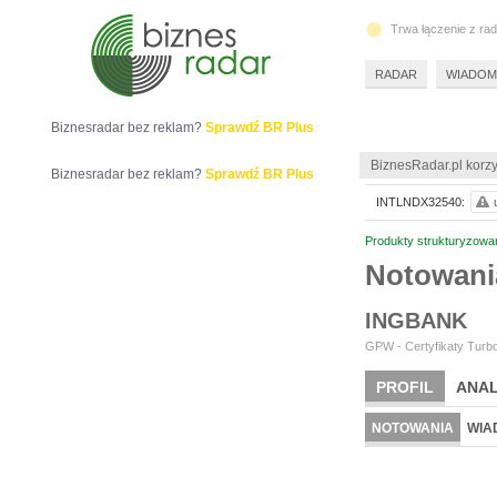
Trwa łączenie z ra
RADAR
WIADOM
Biznesradar bez reklam?
Sprawdź BR Plus
BiznesRadar.pl korzy
Biznesradar bez reklam?
Sprawdź BR Plus
INTLNDX32540:
Produkty strukturyzowa
Notowan
INGBANK
GPW - Certyfikaty Turbo
PROFIL
ANAL
NOTOWANIA
WIA