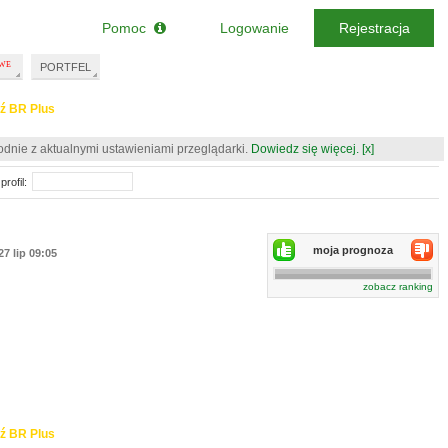
Pomoc
Logowanie
Rejestracja
PORTFEL
ź BR Plus
odnie z aktualnymi ustawieniami przeglądarki.
Dowiedz się więcej.
[x]
profil:
moja prognoza
27 lip 09:05
zobacz ranking
ź BR Plus