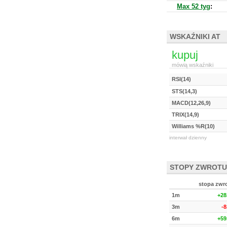
Max 52 tyg
:
WSKAŹNIKI AT
kupuj
mówią wskaźniki
RSI(14)
STS(14,3)
MACD(12,26,9)
TRIX(14,9)
Williams %R(10)
interwał dzienny
STOPY ZWROTU
stopa zwr
1m
+28
3m
-
6m
+59