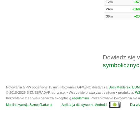
12m
+57
24m
+168
36m
+23
Dowiedz się 
symbolicznyc
Notowania GPW opóźnione 15 min.
Notowania GPW/NC dostarcza
Dom Maklerski BDM 
© 2010-2026 BIZNESRADAR sp. z o.o. • Wszystkie prawa zastrzeżone • produkcja:
W3
Korzystanie z serwisu oznacza akceptację
regulaminu
. Prezentowanie kwotowania nie m
Mobilna wersja BiznesRadar.pl
Aplikacja dla systemu Android
Dla wła