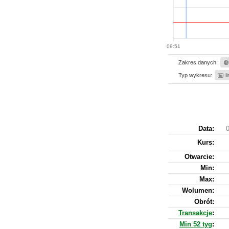
09:51
Zakres danych:
Typ wykresu:
l
Data:
0
Kurs
:
Otwarcie:
Min:
Max:
Wolumen:
Obrót:
Transakcje
:
Min 52 tyg
: