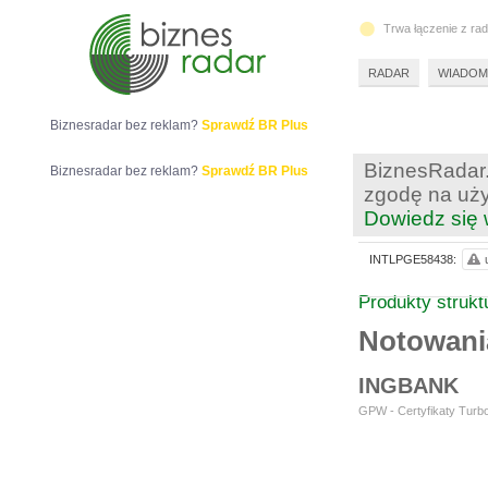
Trwa łączenie z ra
RADAR
WIADOM
Biznesradar bez reklam?
Sprawdź BR Plus
BiznesRadar.
Biznesradar bez reklam?
Sprawdź BR Plus
zgodę na uży
Dowiedz się 
INTLPGE58438:
Produkty struk
Notowani
INGBANK
GPW - Certyfikaty Turbo