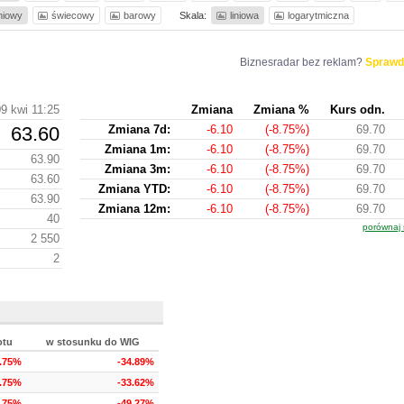
iniowy
świecowy
barowy
Skala:
liniowa
logarytmiczna
Biznesradar bez reklam?
Sprawd
9 kwi 11:25
Zmiana
Zmiana %
Kurs odn.
63.60
Zmiana 7d:
-6.10
(-8.75%)
69.70
Zmiana 1m:
-6.10
(-8.75%)
69.70
63.90
Zmiana 3m:
-6.10
(-8.75%)
69.70
63.60
Zmiana YTD:
-6.10
(-8.75%)
69.70
63.90
Zmiana 12m:
-6.10
(-8.75%)
69.70
40
porównaj 
2 550
2
otu
w stosunku do WIG
8.75%
-34.89%
8.75%
-33.62%
8.75%
-49.27%