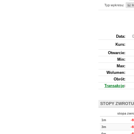
Typ wykresu:
l
Data:
0
Kurs
:
Otwarcie:
Min:
Max:
Wolumen:
Obrót:
Transakcje
:
STOPY ZWROTU
stopa zwr
1m
-
3m
-
6m
-