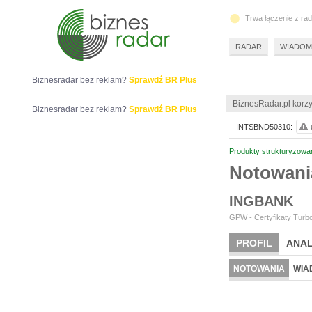
Trwa łączenie z ra
RADAR
WIADOM
Biznesradar bez reklam?
Sprawdź BR Plus
BiznesRadar.pl korzy
Biznesradar bez reklam?
Sprawdź BR Plus
INTSBND50310:
Produkty strukturyzowa
Notowan
INGBANK
GPW - Certyfikaty Turbo
PROFIL
ANAL
NOTOWANIA
WIA