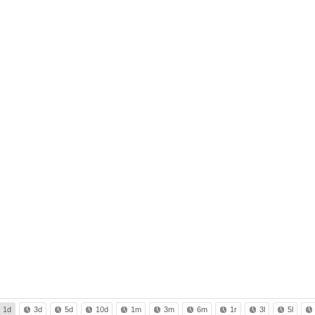
1d
3d
5d
10d
1m
3m
6m
1r
3l
5l