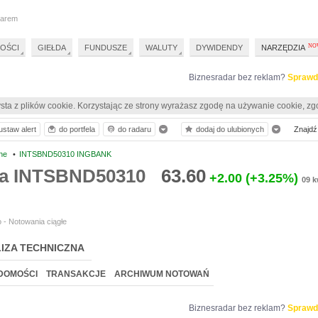
darem
OŚCI
GIEŁDA
FUNDUSZE
WALUTY
DYWIDENDY
NARZĘDZIA
Biznesradar bez reklam?
Sprawd
sta z plików cookie. Korzystając ze strony wyrażasz zgodę na używanie cookie, zg
ustaw alert
do portfela
do radaru
dodaj do ulubionych
Znajdź 
ne
•
INTSBND50310 INGBANK
ia INTSBND50310
63.60
+2.00
(+3.25%)
09 k
 - Notowania ciągłe
IZA TECHNICZNA
DOMOŚCI
TRANSAKCJE
ARCHIWUM NOTOWAŃ
Biznesradar bez reklam?
Sprawd