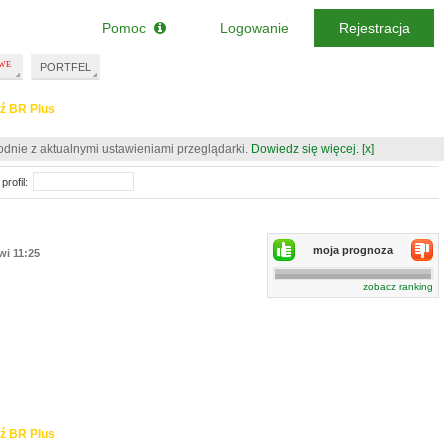
Pomoc
Logowanie
Rejestracja
PORTFEL
ź BR Plus
odnie z aktualnymi ustawieniami przeglądarki.
Dowiedz się więcej.
[x]
profil:
moja prognoza
wi 11:25
zobacz ranking
ź BR Plus