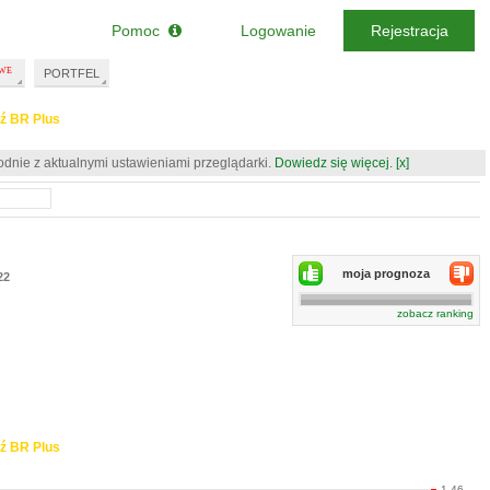
Pomoc
Logowanie
Rejestracja
PORTFEL
ź BR Plus
odnie z aktualnymi ustawieniami przeglądarki.
Dowiedz się więcej.
[x]
moja prognoza
22
zobacz ranking
ź BR Plus
1.46