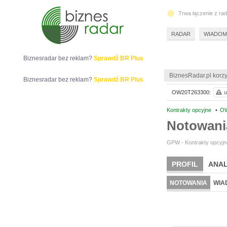
Trwa łączenie z ra
RADAR
WIADOM
Biznesradar bez reklam?
Sprawdź BR Plus
BiznesRadar.pl korzy
Biznesradar bez reklam?
Sprawdź BR Plus
OW20T263300:
u
Kontrakty opcyjne
•
OW
Notowan
GPW - Kontrakty opcyjne
PROFIL
ANAL
NOTOWANIA
WIA