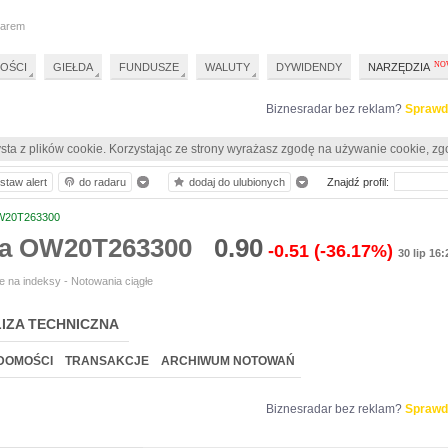
darem
OŚCI
GIEŁDA
FUNDUSZE
WALUTY
DYWIDENDY
NARZĘDZIA
Biznesradar bez reklam?
Sprawd
sta z plików cookie. Korzystając ze strony wyrażasz zgodę na używanie cookie, zg
staw alert
do radaru
dodaj do ulubionych
Znajdź profil:
20T263300
ia OW20T263300
0.90
-0.51
(-36.17%)
30 lip 16:
 na indeksy - Notowania ciągłe
IZA TECHNICZNA
DOMOŚCI
TRANSAKCJE
ARCHIWUM NOTOWAŃ
Biznesradar bez reklam?
Sprawd