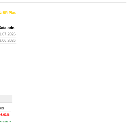
ź BR Plus
Data odn.
1.07.2026
9.06.2026
WIG
08.61%
kresie »