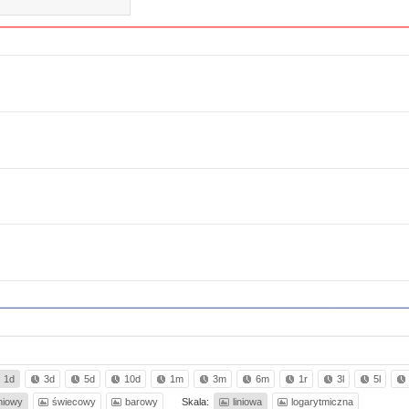
1d
3d
5d
10d
1m
3m
6m
1r
3l
5l
iniowy
świecowy
barowy
Skala:
liniowa
logarytmiczna