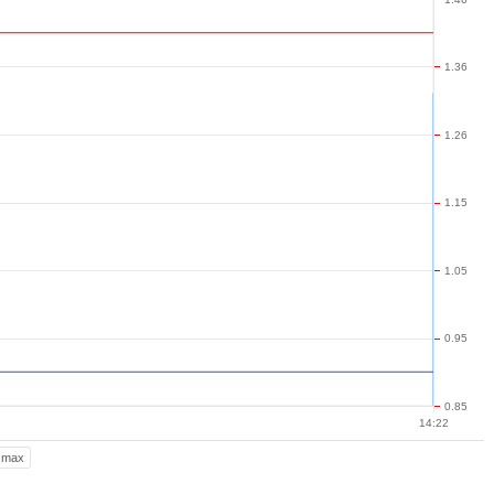
1.36
1.26
1.15
1.05
0.95
0.85
14:22
max