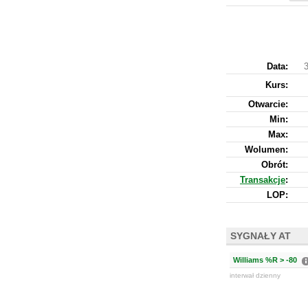
Data:
3
Kurs
:
Otwarcie:
Min:
Max:
Wolumen:
Obrót:
Transakcje
:
LOP:
SYGNAŁY AT
Williams %R > -80
interwał dzienny