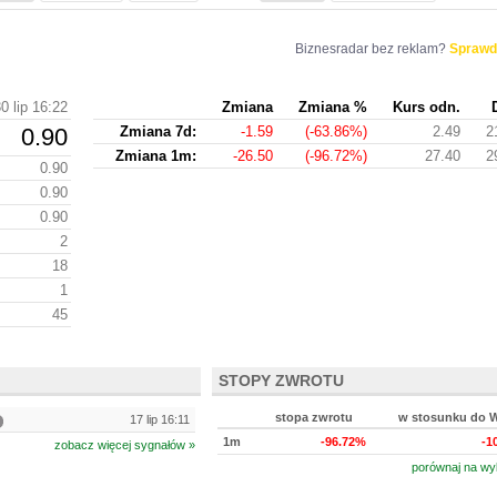
Biznesradar bez reklam?
Sprawd
0 lip 16:22
Zmiana
Zmiana %
Kurs odn.
0.90
Zmiana 7d:
-1.59
(-63.86%)
2.49
2
Zmiana 1m:
-26.50
(-96.72%)
27.40
2
0.90
0.90
0.90
2
18
1
45
STOPY ZWROTU
stopa zwrotu
w stosunku do 
17 lip 16:11
1m
-96.72%
-1
zobacz więcej sygnałów »
porównaj na wy