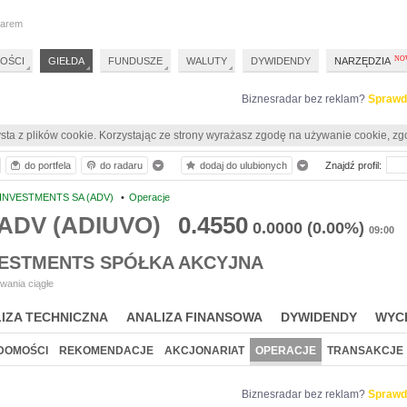
darem
OŚCI
GIEŁDA
FUNDUSZE
WALUTY
DYWIDENDY
NARZĘDZIA
Biznesradar bez reklam?
Sprawd
sta z plików cookie. Korzystając ze strony wyrażasz zgodę na używanie cookie, zg
do portfela
do radaru
dodaj do ulubionych
Znajdź profil:
INVESTMENTS SA (ADV)
•
Operacje
 ADV (ADIUVO)
0.4550
0.0000
(0.00%)
09:00
VESTMENTS SPÓŁKA AKCYJNA
wania ciągłe
IZA TECHNICZNA
ANALIZA FINANSOWA
DYWIDENDY
WYC
DOMOŚCI
REKOMENDACJE
AKCJONARIAT
OPERACJE
TRANSAKCJE
Biznesradar bez reklam?
Sprawd