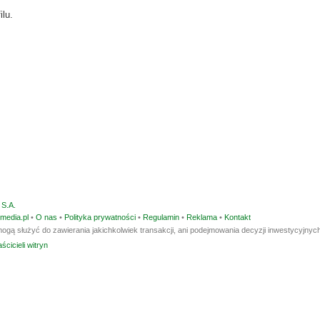
ilu.
S.A.
media.pl
•
O nas
•
Polityka prywatności
•
Regulamin
•
Reklama
•
Kontakt
ogą służyć do zawierania jakichkolwiek transakcji, ani podejmowania decyzji inwestycyjnych
ścicieli witryn