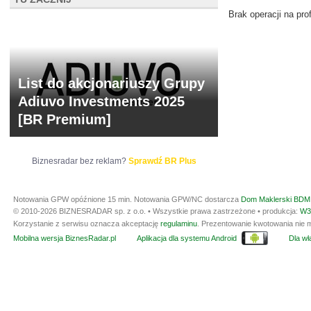
Brak operacji na prof
List do akcjonariuszy Grupy
Adiuvo Investments 2025
[BR Premium]
Biznesradar bez reklam?
Sprawdź BR Plus
Notowania GPW opóźnione 15 min.
Notowania GPW/NC dostarcza
Dom Maklerski BDM 
© 2010-2026 BIZNESRADAR sp. z o.o. • Wszystkie prawa zastrzeżone • produkcja:
W3
Korzystanie z serwisu oznacza akceptację
regulaminu
. Prezentowanie kwotowania nie m
Mobilna wersja BiznesRadar.pl
Aplikacja dla systemu Android
Dla wła