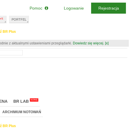
Pomoc
Logowanie
Rejestracja
PORTFEL
ź BR Plus
odnie z aktualnymi ustawieniami przeglądarki.
Dowiedz się więcej.
[x]
NOWE
ENA
BR LAB
ARCHIWUM NOTOWAŃ
ź BR Plus