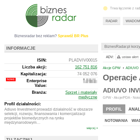
Trwa łączenie z ra
RADAR
WIADOM
Biznesradar bez reklam?
Sprawdź BR Plus
BiznesRadar.pl korzy
INFORMACJE
ADV:
ustaw alert
ISIN:
PLADVIV00015
Liczba akcji:
162 751 816
Akcje GPW
•
ADIUVO 
Kapitalizacja:
74 052 076
Operacje
Enterprise
98
Value:
539
ADIUVO IN
076
Branża:
Sprzęt i materiały
medyczne
GPW - Akcje/PDA - Noto
Profil działalności:
PROFIL
ANAL
Adiuvo Investment prowadzi działalność w obszarze
selekcji, rozwoju, finansowania i komercjalizacji
projektów biomedycznych na rynku
NOTOWANIA
WIA
międzynarodowym....
więcej »
TU ZACZNIJ