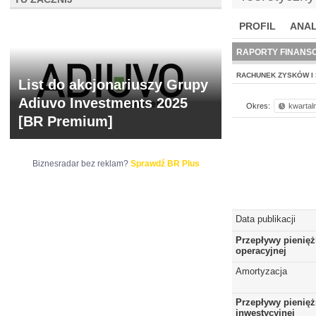
PROFIL
ANAL
NOWE
BR LAB
RAPORTY FINANS
RACHUNEK ZYSKÓW I 
List do akcjonariuszy Grupy
Adiuvo Investments 2025
Okres:
kwartal
[BR Premium]
Biznesradar bez reklam?
Sprawdź BR Plus
Data publikacji
Przepływy pienięż
operacyjnej
Amortyzacja
Przepływy pienięż
inwestycyjnej