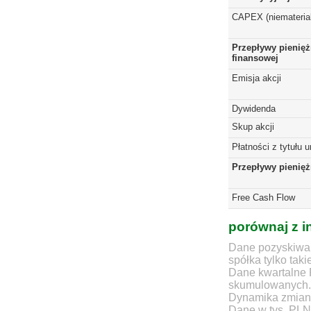
CAPEX (niematerial
Przepływy pienięż
finansowej
Emisja akcji
Dywidenda
Skup akcji
Płatności z tytułu 
Przepływy pienię
Free Cash Flow
porównaj z i
Dane pozyskiwan
spółka tylko taki
Dane kwartalne 
skumulowanych.
Dynamika zmian d
Dane w tys. PLN