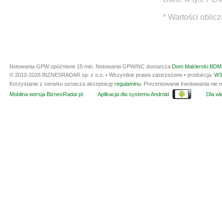
* Wartości oblic
Notowania GPW opóźnione 15 min.
Notowania GPW/NC dostarcza
Dom Maklerski BDM 
© 2010-2026 BIZNESRADAR sp. z o.o. • Wszystkie prawa zastrzeżone • produkcja:
W3
Korzystanie z serwisu oznacza akceptację
regulaminu
. Prezentowanie kwotowania nie m
Mobilna wersja BiznesRadar.pl
Aplikacja dla systemu Android
Dla wła