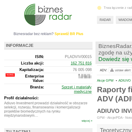
Trwa łączenie z ra
RADAR
WIADOM
Biznesradar bez reklam?
Sprawdź BR Plus
INFORMACJE
BiznesRadar.
zgodę na uży
ISIN:
PLADVIV00015
Dowiedz się 
Liczba akcji:
162 751 816
Kapitalizacja:
76 005 098
ADV:
ustaw alert
Enterprise
100
Value:
492
Akcje GPW
•
ADIUVO 
098
Branża:
Sprzęt i materiały
Raporty f
medyczne
ADV (AD
Profil działalności:
Adiuvo Investment prowadzi działalność w obszarze
selekcji, rozwoju, finansowania i komercjalizacji
ADIUVO IN
projektów biomedycznych na rynku
międzynarodowym....
GPW - Akcje/PDA - Noto
więcej »
Teoretyczny
TU ZACZNIJ