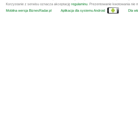
Korzystanie z serwisu oznacza akceptację
regulaminu
. Prezentowanie kwotowania nie m
Mobilna wersja BiznesRadar.pl
Aplikacja dla systemu Android
Dla wła