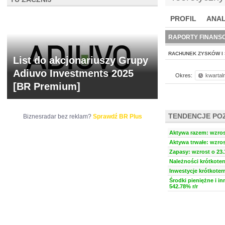
PROFIL
ANAL
NOWE
BR LAB
RAPORTY FINANS
RACHUNEK ZYSKÓW I 
List do akcjonariuszy Grupy
Adiuvo Investments 2025
Okres:
kwartal
[BR Premium]
TENDENCJE PO
Biznesradar bez reklam?
Sprawdź BR Plus
Aktywa razem: wzrost
Aktywa trwałe: wzros
Zapasy: wzrost o 23.
Należności krótkoter
Inwestycje krótkoter
Środki pieniężne i i
542.78% r/r