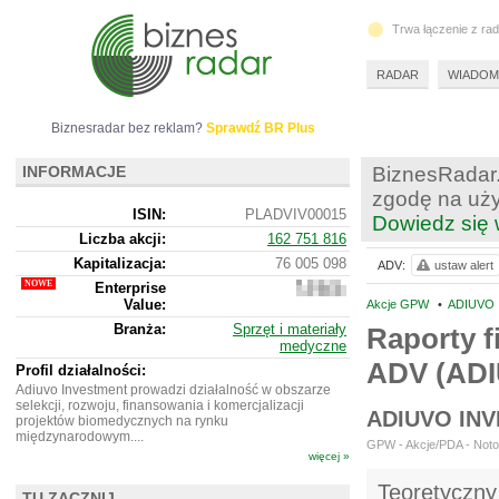
Trwa łączenie z ra
RADAR
WIADOM
Biznesradar bez reklam?
Sprawdź BR Plus
INFORMACJE
BiznesRadar.
zgodę na uży
ISIN:
PLADVIV00015
Dowiedz się 
Liczba akcji:
162 751 816
Kapitalizacja:
76 005 098
ADV:
ustaw alert
Enterprise
100
Value:
492
Akcje GPW
•
ADIUVO 
098
Branża:
Sprzęt i materiały
Raporty f
medyczne
ADV (AD
Profil działalności:
Adiuvo Investment prowadzi działalność w obszarze
selekcji, rozwoju, finansowania i komercjalizacji
ADIUVO IN
projektów biomedycznych na rynku
międzynarodowym....
GPW - Akcje/PDA - Noto
więcej »
Teoretyczny
TU ZACZNIJ