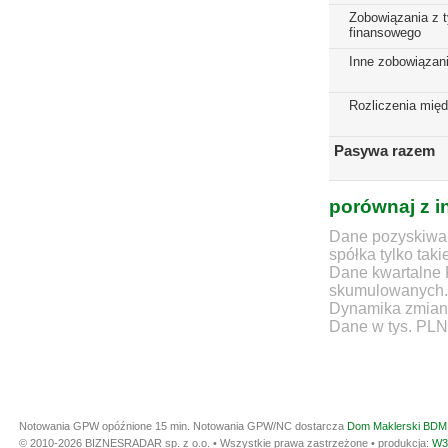
Zobowiązania z t
finansowego
Inne zobowiązan
Rozliczenia mię
Pasywa razem
porównaj z i
Dane pozyskiwan
spółka tylko taki
Dane kwartalne 
skumulowanych.
Dynamika zmian d
Dane w tys. PLN
Notowania GPW opóźnione 15 min.
Notowania GPW/NC dostarcza
Dom Maklerski BDM 
© 2010-2026 BIZNESRADAR sp. z o.o. • Wszystkie prawa zastrzeżone • produkcja:
W3