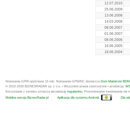
12.07.2010
25.06.2009
13.06.2008
14.03.2008
08.06.2007
01.06.2007
08.06.2006
16.06.2005
18.06.2004
Notowania GPW opóźnione 15 min.
Notowania GPW/NC dostarcza
Dom Maklerski BDM 
© 2010-2026 BIZNESRADAR sp. z o.o. • Wszystkie prawa zastrzeżone • produkcja:
W3
Korzystanie z serwisu oznacza akceptację
regulaminu
. Prezentowanie kwotowania nie m
Mobilna wersja BiznesRadar.pl
Aplikacja dla systemu Android
Dla wła