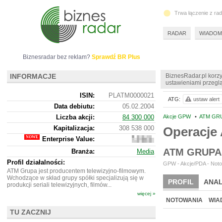
Trwa łączenie z ra
RADAR
WIADOM
Biznesradar bez reklam?
Sprawdź BR Plus
INFORMACJE
BiznesRadar.pl korzy
ustawieniami przeglą
ISIN:
PLATM0000021
ATG:
ustaw alert
Data debiutu:
05.02.2004
Liczba akcji:
84 300 000
Akcje GPW
•
ATM GRU
Kapitalizacja:
308 538 000
Operacje
Enterprise Value:
334
066
ATM GRUPA
Branża:
Media
000
Profil działalności:
GPW - Akcje/PDA - Noto
ATM Grupa jest producentem telewizyjno-filmowym.
Wchodzące w skład grupy spółki specjalizują się w
PROFIL
ANAL
produkcji seriali telewizyjnych, filmów...
więcej »
WYCENA
BR 
NOTOWANIA
WIA
TU ZACZNIJ
ARCHIWUM NOTO