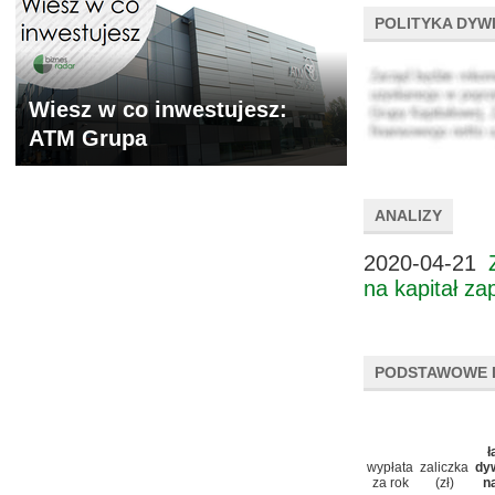
POLITYKA DYW
Wiesz w co inwestujesz:
ATM Grupa
ANALIZY
2020-04-21
na kapitał za
PODSTAWOWE 
ł
wypłata
zaliczka
dy
za rok
(zł)
n