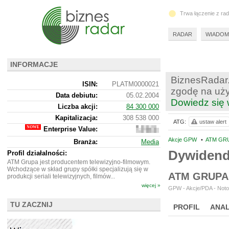
Trwa łączenie z ra
RADAR
WIADOM
INFORMACJE
BiznesRadar.
ISIN:
PLATM0000021
zgodę na uży
Data debiutu:
05.02.2004
Dowiedz się 
Liczba akcji:
84 300 000
Kapitalizacja:
308 538 000
ATG:
ustaw alert
Enterprise Value:
334
066
Akcje GPW
•
ATM GRU
Branża:
Media
000
Dywiden
Profil działalności:
ATM Grupa jest producentem telewizyjno-filmowym.
Wchodzące w skład grupy spółki specjalizują się w
ATM GRUPA
produkcji seriali telewizyjnych, filmów...
więcej »
GPW - Akcje/PDA - Noto
TU ZACZNIJ
PROFIL
ANAL
WYCENA
BR 