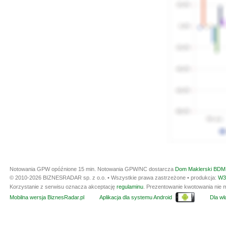
Notowania GPW opóźnione 15 min.
Notowania GPW/NC dostarcza
Dom Maklerski BDM 
© 2010-2026 BIZNESRADAR sp. z o.o. • Wszystkie prawa zastrzeżone • produkcja:
W3
Korzystanie z serwisu oznacza akceptację
regulaminu
. Prezentowanie kwotowania nie m
Mobilna wersja BiznesRadar.pl
Aplikacja dla systemu Android
Dla wła