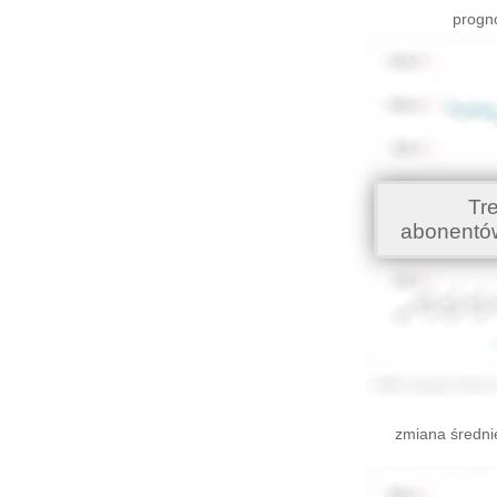
progno
Tr
abonentó
zmiana średni