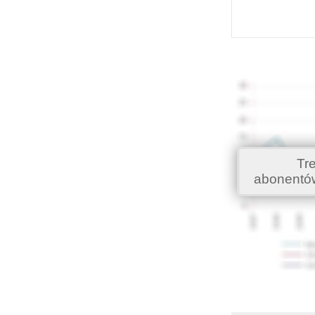
Tr
abonentó