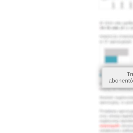
Tr
abonentó