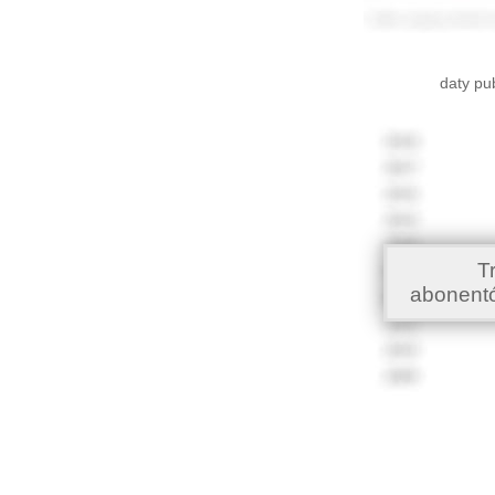
daty pu
T
abonent