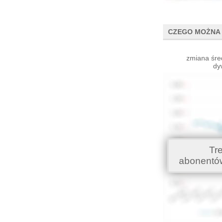
CZEGO MOŻNA 
zmiana śre
dy
Tr
abonentó