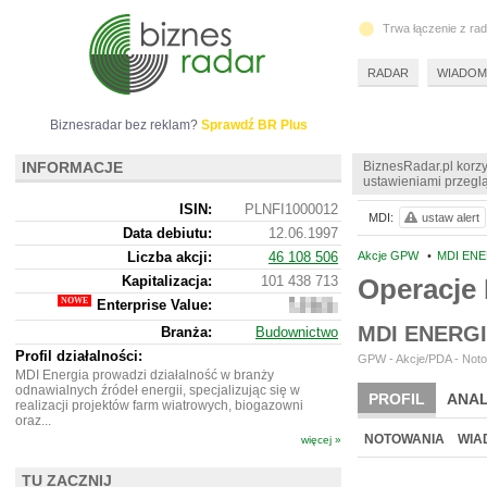
Trwa łączenie z ra
RADAR
WIADOM
Biznesradar bez reklam?
Sprawdź BR Plus
INFORMACJE
BiznesRadar.pl korzy
ustawieniami przeglą
ISIN:
PLNFI1000012
MDI:
ustaw alert
Data debiutu:
12.06.1997
Liczba akcji:
46 108 506
Akcje GPW
•
MDI ENE
Kapitalizacja:
101 438 713
Operacje
Enterprise Value:
94
063
MDI ENERG
Branża:
Budownictwo
713
Profil działalności:
GPW - Akcje/PDA - Noto
MDI Energia prowadzi działalność w branży
odnawialnych źródeł energii, specjalizując się w
PROFIL
ANAL
realizacji projektów farm wiatrowych, biogazowni
oraz...
NOWE
BR LAB
NOTOWANIA
WIA
więcej »
ARCHIWUM NOTO
TU ZACZNIJ