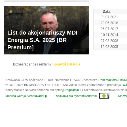
Data
08.07.2021
29.06.2018
06.07.2017
List do akcjonariuszy MDI
10.11.2014
Energia S.A. 2025 [BR
27.03.2008
Premium]
19.08.2005
Biznesradar bez reklam?
Sprawdź BR Plus
Notowania GPW opóźnione 15 min.
Notowania GPW/NC dostarcza
Dom Maklerski BDM 
© 2010-2026 BIZNESRADAR sp. z o.o. • Wszystkie prawa zastrzeżone • produkcja:
W3
Korzystanie z serwisu oznacza akceptację
regulaminu
. Prezentowanie kwotowania nie m
Mobilna wersja BiznesRadar.pl
Aplikacja dla systemu Android
Dla wła