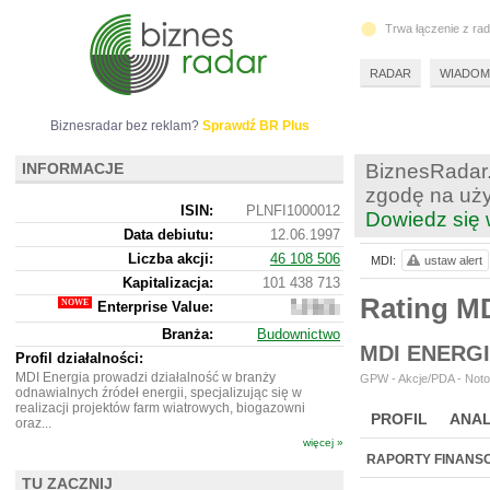
Trwa łączenie z ra
RADAR
WIADOM
Biznesradar bez reklam?
Sprawdź BR Plus
INFORMACJE
BiznesRadar.
zgodę na uży
ISIN:
PLNFI1000012
Dowiedz się 
Data debiutu:
12.06.1997
Liczba akcji:
46 108 506
MDI:
ustaw alert
Kapitalizacja:
101 438 713
Rating M
Enterprise Value:
94
063
Branża:
Budownictwo
713
MDI ENERG
Profil działalności:
MDI Energia prowadzi działalność w branży
GPW - Akcje/PDA - Noto
odnawialnych źródeł energii, specjalizując się w
realizacji projektów farm wiatrowych, biogazowni
PROFIL
ANAL
oraz...
więcej »
NOWE
BR LAB
RAPORTY FINANS
TU ZACZNIJ