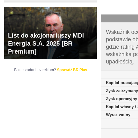
Wskaźnik oce
List do akcjonariuszy MDI
podstawie ob
Energia S.A. 2025 [BR
gdzie rating
Premium]
wskaźnika po
upadłością.
Biznesradar bez reklam?
Sprawdź BR Plus
Kapitał pracując
Zysk zatrzymany
Zysk operacyjny
Kapitał własny 
Wyraz wolny