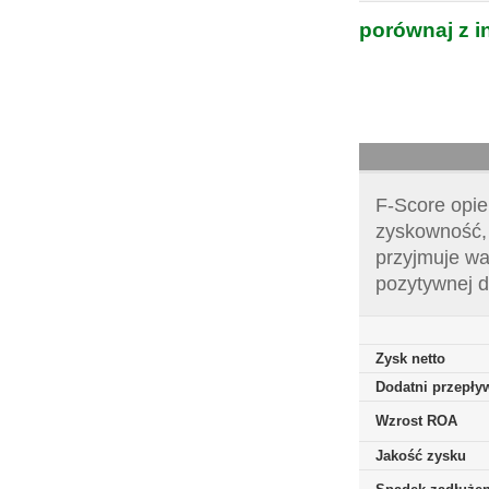
porównaj z i
F-Score opie
zyskowność, 
przyjmuje wa
pozytywnej d
Zysk netto
Dodatni przepływ
Wzrost ROA
Jakość zysku