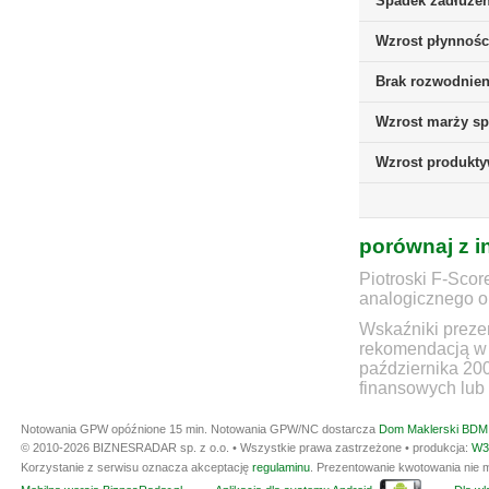
Spadek zadłużen
Wzrost płynnośc
Brak rozwodnieni
Wzrost marży sp
Wzrost produkt
porównaj z i
Piotroski F-Scor
analogicznego ok
Wskaźniki prezen
rekomendacją w 
października 20
finansowych lub 
Notowania GPW opóźnione 15 min.
Notowania GPW/NC dostarcza
Dom Maklerski BDM 
© 2010-2026 BIZNESRADAR sp. z o.o. • Wszystkie prawa zastrzeżone • produkcja:
W3
Korzystanie z serwisu oznacza akceptację
regulaminu
. Prezentowanie kwotowania nie m