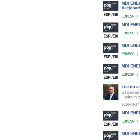
MDI ENER
Akcjonar
EBI/ESPI
|
MDI ENER
EBI/ESPI
|
MDI ENER
EBI/ESPI
|
MDI ENER
EBI/ESPI
|
List do a
Szanowni 
i jednym z
2026-04-27 
MDI ENER
EBI/ESPI
|
MDI ENER