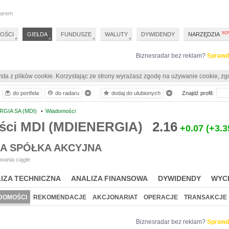
darem
OŚCI
GIEŁDA
FUNDUSZE
WALUTY
DYWIDENDY
NARZĘDZIA
Biznesradar bez reklam?
Sprawd
sta z plików cookie. Korzystając ze strony wyrażasz zgodę na używanie cookie, zg
do portfela
do radaru
dodaj do ulubionych
Znajdź profil:
RGIA SA (MDI)
•
Wiadomości
ci MDI (MDIENERGIA)
2.16
+0.07
(+3.
IA SPÓŁKA AKCYJNA
wania ciągłe
IZA TECHNICZNA
ANALIZA FINANSOWA
DYWIDENDY
WYC
DOMOŚCI
REKOMENDACJE
AKCJONARIAT
OPERACJE
TRANSAKCJE
Biznesradar bez reklam?
Sprawd