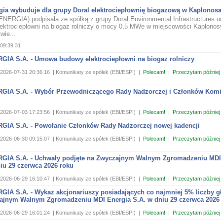
gia wybuduje dla grupy Doral elektrociepłownię biogazową w Kaplonos
NERGIA) podpisała ze spółką z grupy Doral Environmental Infrastructures 
ektrociepłowni na biogaz rolniczy o mocy 0,5 MWe w miejscowości Kaplonos
wie...
09:39:31
GIA S.A. - Umowa budowy elektrociepłowni na biogaz rolniczy
2026-07-31 20:36:16
| Komunikaty ze spółek (EBI/ESPI)
|
Polecam!
|
Przeczytam później
GIA S.A. - Wybór Przewodniczącego Rady Nadzorczej i Członków Komi
2026-07-03 17:23:56
| Komunikaty ze spółek (EBI/ESPI)
|
Polecam!
|
Przeczytam później
GIA S.A. - Powołanie Członków Rady Nadzorczej nowej kadencji
2026-06-30 09:15:07
| Komunikaty ze spółek (EBI/ESPI)
|
Polecam!
|
Przeczytam później
GIA S.A. - Uchwały podjęte na Zwyczajnym Walnym Zgromadzeniu MDI
iu 29 czerwca 2026 roku
2026-06-29 16:10:47
| Komunikaty ze spółek (EBI/ESPI)
|
Polecam!
|
Przeczytam później
GIA S.A. - Wykaz akcjonariuszy posiadających co najmniej 5% liczby 
ajnym Walnym Zgromadzeniu MDI Energia S.A. w dniu 29 czerwca 2026
2026-06-29 16:01:24
| Komunikaty ze spółek (EBI/ESPI)
|
Polecam!
|
Przeczytam później