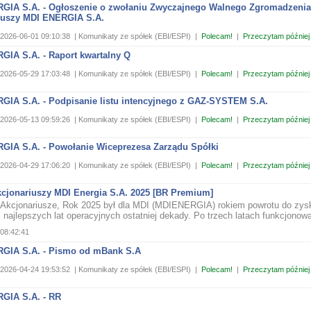
GIA S.A. - Ogłoszenie o zwołaniu Zwyczajnego Walnego Zgromadzenia
iuszy MDI ENERGIA S.A.
2026-06-01 09:10:38
| Komunikaty ze spółek (EBI/ESPI)
|
Polecam!
|
Przeczytam później
GIA S.A. - Raport kwartalny Q
2026-05-29 17:03:48
| Komunikaty ze spółek (EBI/ESPI)
|
Polecam!
|
Przeczytam później
GIA S.A. - Podpisanie listu intencyjnego z GAZ-SYSTEM S.A.
2026-05-13 09:59:26
| Komunikaty ze spółek (EBI/ESPI)
|
Polecam!
|
Przeczytam później
GIA S.A. - Powołanie Wiceprezesa Zarządu Spółki
2026-04-29 17:06:20
| Komunikaty ze spółek (EBI/ESPI)
|
Polecam!
|
Przeczytam później
kcjonariuszy MDI Energia S.A. 2025 [BR Premium]
Akcjonariusze, Rok 2025 był dla MDI (MDIENERGIA) rokiem powrotu do zys
 najlepszych lat operacyjnych ostatniej dekady. Po trzech latach funkcjonowa
08:42:41
GIA S.A. - Pismo od mBank S.A
2026-04-24 19:53:52
| Komunikaty ze spółek (EBI/ESPI)
|
Polecam!
|
Przeczytam później
GIA S.A. - RR