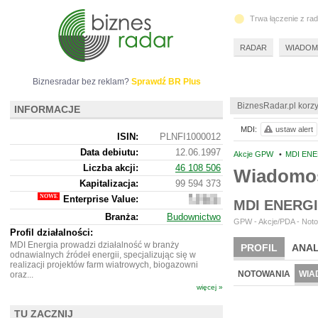
Trwa łączenie z ra
RADAR
WIADOM
Biznesradar bez reklam?
Sprawdź BR Plus
BiznesRadar.pl korzy
INFORMACJE
MDI:
ustaw alert
ISIN:
PLNFI1000012
Data debiutu:
12.06.1997
Akcje GPW
•
MDI ENE
Liczba akcji:
46 108 506
Wiadomoś
Kapitalizacja:
99 594 373
Enterprise Value:
92
MDI ENERG
219
Branża:
Budownictwo
373
GPW - Akcje/PDA - Noto
Profil działalności:
MDI Energia prowadzi działalność w branży
PROFIL
ANAL
odnawialnych źródeł energii, specjalizując się w
realizacji projektów farm wiatrowych, biogazowni
NOTOWANIA
WIA
oraz...
więcej »
TU ZACZNIJ