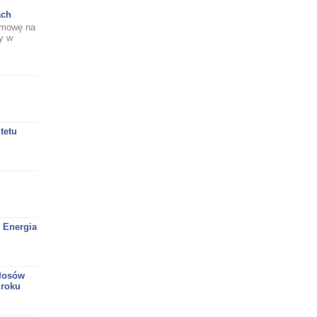
ach
umowę na
y w
tetu
 Energia
głosów
 roku