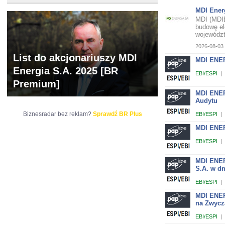
MDI Ener
MDI (MDIE
budowę el
województ
2026-08-03 
List do akcjonariuszy MDI
MDI ENER
Energia S.A. 2025 [BR
EBI/ESPI
|
Premium]
MDI ENER
Audytu
Biznesradar bez reklam?
Sprawdź BR Plus
EBI/ESPI
|
MDI ENER
EBI/ESPI
|
MDI ENER
S.A. w dn
EBI/ESPI
|
MDI ENER
na Zwycz
EBI/ESPI
|