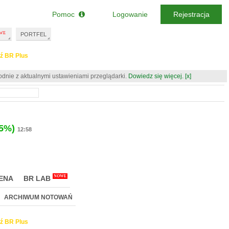
Pomoc
Logowanie
Rejestracja
PORTFEL
ź BR Plus
odnie z aktualnymi ustawieniami przeglądarki.
Dowiedz się więcej.
[x]
35%)
12:58
NOWE
ENA
BR LAB
ARCHIWUM NOTOWAŃ
ź BR Plus