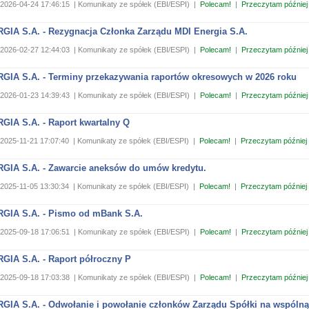
2026-04-24 17:46:15
| Komunikaty ze spółek (EBI/ESPI)
|
Polecam!
|
Przeczytam później
GIA S.A. - Rezygnacja Członka Zarządu MDI Energia S.A.
2026-02-27 12:44:03
| Komunikaty ze spółek (EBI/ESPI)
|
Polecam!
|
Przeczytam później
GIA S.A. - Terminy przekazywania raportów okresowych w 2026 roku
2026-01-23 14:39:43
| Komunikaty ze spółek (EBI/ESPI)
|
Polecam!
|
Przeczytam później
GIA S.A. - Raport kwartalny Q
2025-11-21 17:07:40
| Komunikaty ze spółek (EBI/ESPI)
|
Polecam!
|
Przeczytam później
GIA S.A. - Zawarcie aneksów do umów kredytu.
2025-11-05 13:30:34
| Komunikaty ze spółek (EBI/ESPI)
|
Polecam!
|
Przeczytam później
GIA S.A. - Pismo od mBank S.A.
2025-09-18 17:06:51
| Komunikaty ze spółek (EBI/ESPI)
|
Polecam!
|
Przeczytam później
GIA S.A. - Raport półroczny P
2025-09-18 17:03:38
| Komunikaty ze spółek (EBI/ESPI)
|
Polecam!
|
Przeczytam później
GIA S.A. - Odwołanie i powołanie członków Zarządu Spółki na wspólną