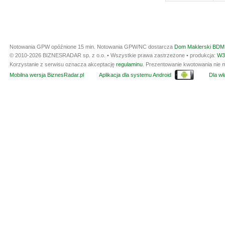
Notowania GPW opóźnione 15 min.
Notowania GPW/NC dostarcza
Dom Maklerski BDM 
© 2010-2026 BIZNESRADAR sp. z o.o. • Wszystkie prawa zastrzeżone • produkcja:
W3
Korzystanie z serwisu oznacza akceptację
regulaminu
. Prezentowanie kwotowania nie m
Mobilna wersja BiznesRadar.pl
Aplikacja dla systemu Android
Dla wła