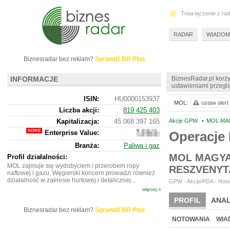
Trwa łączenie z ra
RADAR
WIADOM
Biznesradar bez reklam?
Sprawdź BR Plus
INFORMACJE
BiznesRadar.pl korzy
ustawieniami przeglą
ISIN:
HU0000153937
MOL:
ustaw alert
Liczba akcji:
819 425 403
Kapitalizacja:
45 068 397 165
Akcje GPW
•
MOL MA
Enterprise Value:
Operacj
56
736
Branża:
Paliwa i gaz
632
865
MOL MAGYA
Profil działalności:
MOL zajmuje się wydobyciem i przerobem ropy
RESZVENY
naftowej i gazu. Węgierski koncern prowadzi również
działalność w zakresie hurtowej i detalicznej...
GPW - Akcje/PDA - Noto
więcej »
PROFIL
ANAL
Biznesradar bez reklam?
Sprawdź BR Plus
WYCENA
BR 
NOTOWANIA
WIA