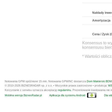
Nakłady inwe
Amortyzacja
Cena / Zysk (
Konsensus to wy
konsensusu bierz
* Wartości oblic
Notowania GPW opóźnione 15 min.
Notowania GPW/NC dostarcza
Dom Maklerski BDM 
© 2010-2026 BIZNESRADAR sp. z o.o. • Wszystkie prawa zastrzeżone • produkcja:
W3
Korzystanie z serwisu oznacza akceptację
regulaminu
. Prezentowanie kwotowania nie m
Mobilna wersja BiznesRadar.pl
Aplikacja dla systemu Android
Dla wła