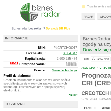
Trwa łączenie z ra
RADAR
WIADOM
Biznesradar bez reklam?
Sprawdź BR Plus
INFORMACJE
BiznesRadar.
zgodę na uży
ISIN:
PLCRTCH00017
Dowiedz się 
Liczba akcji:
3 504 347
Kapitalizacja:
2 600 225 474
CRI:
ustaw alert
Enterprise Value:
2
547
Akcje GPW
•
CREOTEC
Branża:
Nowe technologie
093
Prognoza
474
Profil działalności:
Creotech Instruments to wiodąca w Polsce spółka
CRI (CR
specjalizująca się w rozwoju zaawansowanych
technologii kosmicznych oraz specjalistycznej
elektroniki i...
CREOTECH 
więcej »
GPW - Akcje - Notowania
TU ZACZNIJ
PROFIL
ANAL