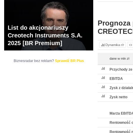
WYCENA
BR 
Prognoza 
List do akcjonariuszy
CREOTEC
Creotech Instruments S.A.
2025 [BR Premium]
Dynamika r/r
dane w mln zł
Biznesradar bez reklam?
Sprawdź BR Plus
Przychody ze
EBITDA
Zysk z działa
Zysk netto
Marża EBITD
Rentowność o
Rentowność n