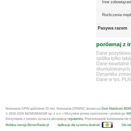
Inne zobowiązan
Rozliczenia mię
Pasywa razem
porównaj z i
Dane pozyskiwan
spółka tylko taki
Dane kwartalne 
skumulowanych.
Dynamika zmian d
Dane w tys. PLN
Notowania GPW opóźnione 15 min.
Notowania GPW/NC dostarcza
Dom Maklerski BDM 
© 2010-2026 BIZNESRADAR sp. z o.o. • Wszystkie prawa zastrzeżone • produkcja:
W3
Korzystanie z serwisu oznacza akceptację
regulaminu
. Prezentowanie kwotowania nie m
Mobilna wersja BiznesRadar.pl
Aplikacja dla systemu Android
Dla wła