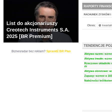
WYCENA
BR 
RAPORTY FINANS
RACHUNEK ZYSKÓW I 
List do akcjonariuszy
Okres:
kwartal
Creotech Instruments S.A.
2025 [BR Premium]
TENDENCJE PO
Biznesradar bez reklam?
Sprawdź BR Plus
Aktywa razem: wzrost
Aktywa trwałe: wzros
Rzeczowe składniki 
r/r
Aktywa obrotowe: wz
Zapasy: wzrost o 103
Należności krótkoter