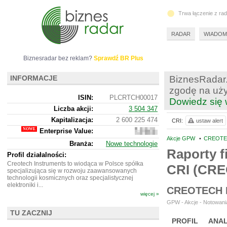
Trwa łączenie z ra
RADAR
WIADOM
Biznesradar bez reklam?
Sprawdź BR Plus
INFORMACJE
BiznesRadar.
zgodę na uży
ISIN:
PLCRTCH00017
Dowiedz się 
Liczba akcji:
3 504 347
Kapitalizacja:
2 600 225 474
CRI:
ustaw alert
Enterprise Value:
2
547
Akcje GPW
•
CREOTEC
Branża:
Nowe technologie
093
Raporty f
474
Profil działalności:
Creotech Instruments to wiodąca w Polsce spółka
CRI (CR
specjalizująca się w rozwoju zaawansowanych
technologii kosmicznych oraz specjalistycznej
elektroniki i...
CREOTECH 
więcej »
GPW - Akcje - Notowania
TU ZACZNIJ
PROFIL
ANAL