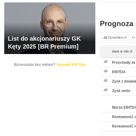
WYCENA
BR 
Prognoza 
List do akcjonariuszy GK
Dynamika r/r
Kęty 2025 [BR Premium]
dane w mln zł
Przychody ze
Biznesradar bez reklam?
Sprawdź BR Plus
EBITDA
Zysk z działa
Zysk netto
Marża EBITD
Rentowność o
Rentowność n