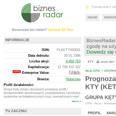
Trwa łączenie z ra
RADAR
WIADOM
Biznesradar bez reklam?
Sprawdź BR Plus
INFORMACJE
BiznesRadar.
zgodę na uży
ISIN:
PLKETY000011
Dowiedz się 
Data debiutu:
30.01.1996
Liczba akcji:
9 859 763
KTY:
ustaw alert
Kapitalizacja:
12 758 533 322
Akcje GPW
•
GRUPA K
Enterprise Value:
13
883
Prognoza
Branża:
Hutnictwo
533
322
Profil działalności:
KTY (KET
Grupa Kęty działa obszarach produkcji profili i
komponentów aluminiowych, projektowania i produkcji
GRUPA KĘT
systemów architektonicznych oraz zewnętrznych rolet...
więcej »
GPW - Akcje - Notowania
TU ZACZNIJ
PROFIL
ANAL