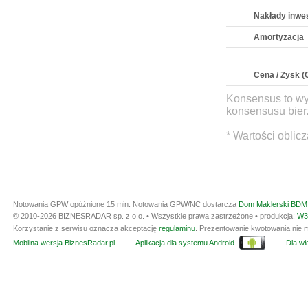
Nakłady inwe
Amortyzacja
Cena / Zysk (
Konsensus to wy
konsensusu bierz
* Wartości oblic
Notowania GPW opóźnione 15 min.
Notowania GPW/NC dostarcza
Dom Maklerski BDM 
© 2010-2026 BIZNESRADAR sp. z o.o. • Wszystkie prawa zastrzeżone • produkcja:
W3
Korzystanie z serwisu oznacza akceptację
regulaminu
. Prezentowanie kwotowania nie m
Mobilna wersja BiznesRadar.pl
Aplikacja dla systemu Android
Dla wła