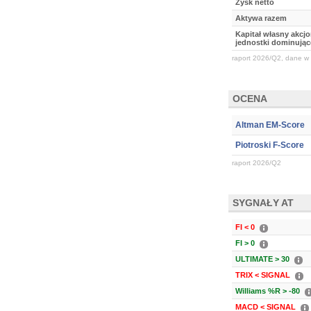
Zysk netto
Aktywa razem
Kapitał własny akcj
jednostki dominując
raport 2026/Q2, dane w 
OCENA
Altman EM-Score
Piotroski F-Score
raport 2026/Q2
SYGNAŁY AT
FI < 0
FI > 0
ULTIMATE > 30
TRIX < SIGNAL
Williams %R > -80
MACD < SIGNAL