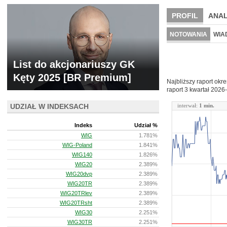
PROFIL
ANAL
WYCENA
BR 
NOTOWANIA
WIA
ARCHIWUM NOTO
List do akcjonariuszy GK
Kęty 2025 [BR Premium]
Najbliższy raport okr
raport 3 kwartał
2026-
UDZIAŁ W INDEKSACH
interwał:
1 min.
Indeks
Udział %
WIG
1.781%
WIG-Poland
1.841%
WIG140
1.826%
WIG20
2.389%
WIG20dvp
2.389%
WIG20TR
2.389%
WIG20TRlev
2.389%
WIG20TRsht
2.389%
WIG30
2.251%
WIG30TR
2.251%