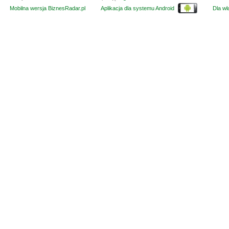
Mobilna wersja BiznesRadar.pl
Aplikacja dla systemu Android
Dla wła