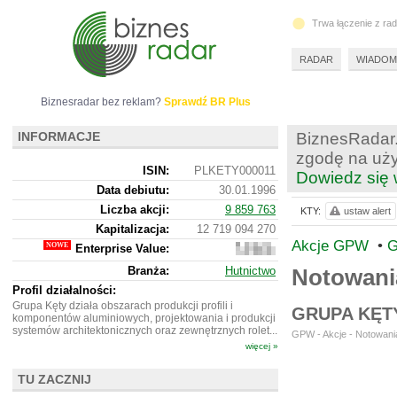
Trwa łączenie z ra
RADAR
WIADOM
Biznesradar bez reklam?
Sprawdź BR Plus
INFORMACJE
BiznesRadar.
zgodę na uży
ISIN:
PLKETY000011
Dowiedz się 
Data debiutu:
30.01.1996
Liczba akcji:
9 859 763
KTY:
ustaw alert
Kapitalizacja:
12 719 094 270
Akcje GPW
•
G
Enterprise Value:
13
844
Branża:
Hutnictwo
Notowani
094
270
Profil działalności:
Grupa Kęty działa obszarach produkcji profili i
GRUPA KĘT
komponentów aluminiowych, projektowania i produkcji
systemów architektonicznych oraz zewnętrznych rolet...
GPW - Akcje - Notowania
więcej »
TU ZACZNIJ