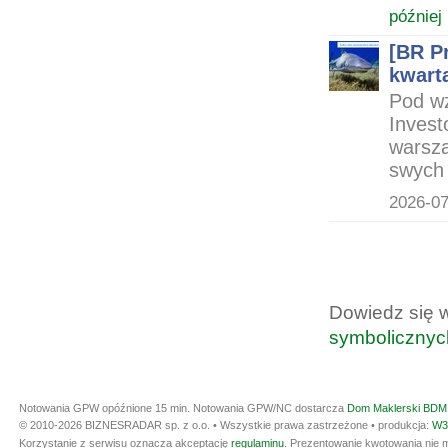
później
[BR Pr
kwarta
Pod wz
Invest
warsza
swych 
2026-07
Dowiedz się 
symbolicznyc
Notowania GPW opóźnione 15 min.
Notowania GPW/NC dostarcza
Dom Maklerski BDM 
© 2010-2026 BIZNESRADAR sp. z o.o. • Wszystkie prawa zastrzeżone • produkcja:
W3
Korzystanie z serwisu oznacza akceptację
regulaminu
. Prezentowanie kwotowania nie m