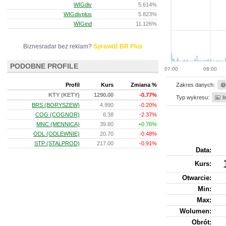
WIGdiv
5.614%
WIGdivplus
5.823%
WIGind
11.126%
Biznesradar bez reklam?
Sprawdź BR Plus
PODOBNE PROFILE
07:00
08:00
Profil
Kurs
Zmiana %
Zakres danych:
KTY (KETY)
1290.00
-0.77%
Typ wykresu:
l
BRS (BORYSZEW)
4.990
-0.20%
COG (COGNOR)
6.38
-2.37%
MNC (MENNICA)
39.80
+0.76%
ODL (ODLEWNIE)
20.70
-0.48%
STP (STALPROD)
217.00
-0.91%
Data:
Kurs
:
Otwarcie:
Min:
Max:
Wolumen:
Obrót: