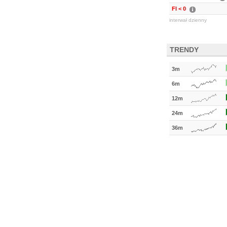
FI < 0
interwał dzienny
TRENDY
3m
6m
12m
24m
36m