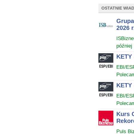
OSTATNIE WIA
Grupa
2026 r
ISBizne
później
KETY 
EBI/ES
Poleca
KETY 
EBI/ES
Poleca
Kurs 
Rekor
Puls Bi