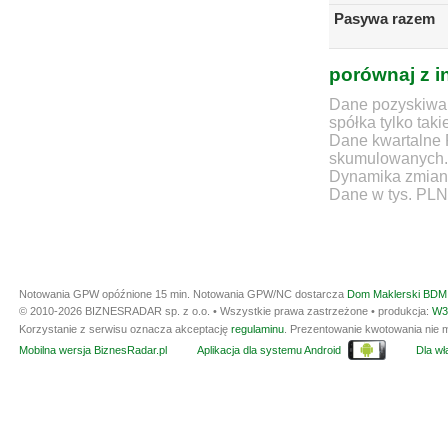
Pasywa razem
porównaj z i
Dane pozyskiwan
spółka tylko taki
Dane kwartalne 
skumulowanych.
Dynamika zmian d
Dane w tys. PLN
Notowania GPW opóźnione 15 min.
Notowania GPW/NC dostarcza
Dom Maklerski BDM 
© 2010-2026 BIZNESRADAR sp. z o.o. • Wszystkie prawa zastrzeżone • produkcja:
W3
Korzystanie z serwisu oznacza akceptację
regulaminu
. Prezentowanie kwotowania nie m
Mobilna wersja BiznesRadar.pl
Aplikacja dla systemu Android
Dla wła