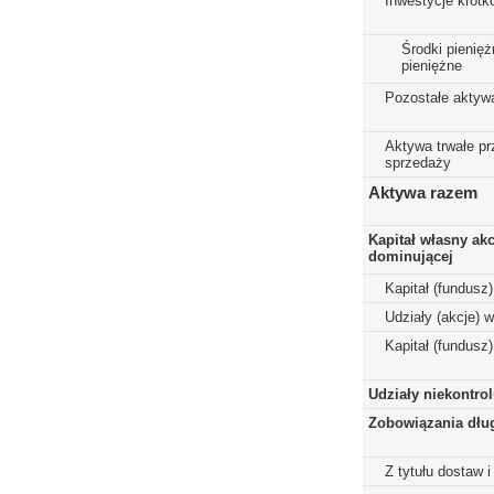
Inwestycje krót
Środki pienięż
pieniężne
Pozostałe aktyw
Aktywa trwałe p
sprzedaży
Aktywa razem
Kapitał własny ak
dominującej
Kapitał (fundusz
Udziały (akcje) 
Kapitał (fundusz
Udziały niekontro
Zobowiązania dłu
Z tytułu dostaw i