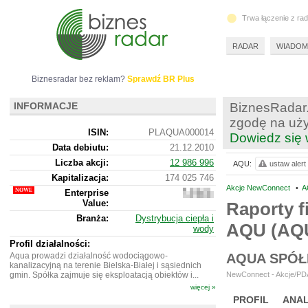
Trwa łączenie z ra
RADAR
WIADOM
Biznesradar bez reklam?
Sprawdź BR Plus
INFORMACJE
BiznesRadar.
zgodę na uży
ISIN:
PLAQUA000014
Dowiedz się 
Data debiutu:
21.12.2010
Liczba akcji:
12 986 996
AQU:
ustaw alert
Kapitalizacja:
174 025 746
Akcje NewConnect
•
A
Enterprise
144
Value:
876
Raporty f
746
Branża:
Dystrybucja ciepła i
AQU (AQ
wody
Profil działalności:
Aqua prowadzi działalność wodociągowo-
AQUA SPÓŁ
kanalizacyjną na terenie Bielska-Białej i sąsiednich
gmin. Spółka zajmuje się eksploatacją obiektów i...
NewConnect - Akcje/PDA
więcej »
PROFIL
ANAL