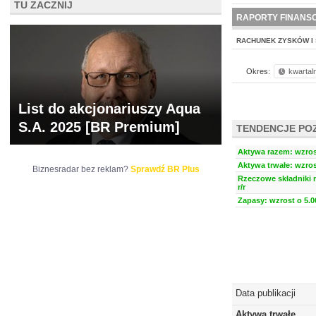
TU ZACZNIJ
NOWE
BR LAB
RAPORTY FINANS
RACHUNEK ZYSKÓW I 
Okres:
kwartal
List do akcjonariuszy Aqua
S.A. 2025 [BR Premium]
TENDENCJE PO
Aktywa razem: wzrost
Aktywa trwałe: wzros
Biznesradar bez reklam?
Sprawdź BR Plus
Rzeczowe składniki 
r/r
Zapasy: wzrost o 5.0
Data publikacji
Aktywa trwałe