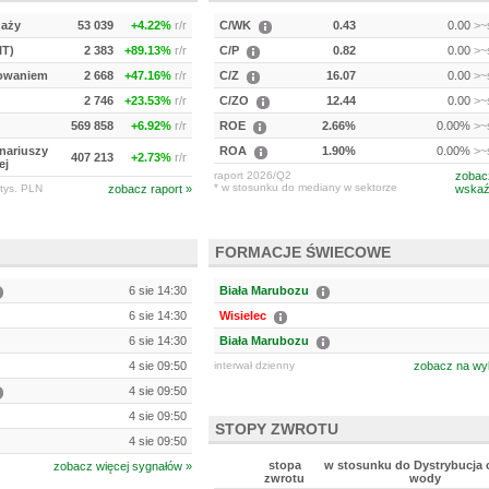
daży
53 039
+4.22%
r/r
C/WK
0.43
0.00
>~s
IT)
2 383
+89.13%
r/r
C/P
0.82
0.00
>~s
kowaniem
2 668
+47.16%
r/r
C/Z
16.07
0.00
>~s
2 746
+23.53%
r/r
C/ZO
12.44
0.00
>~s
569 858
+6.92%
r/r
ROE
2.66%
0.00%
>~s
onariuszy
ROA
1.90%
0.00%
>~s
407 213
+2.73%
r/r
ej
raport 2026/Q2
zobac
* w stosunku do mediany w sektorze
tys. PLN
zobacz raport »
wskaź
FORMACJE ŚWIECOWE
6 sie 14:30
Biała Marubozu
6 sie 14:30
Wisielec
6 sie 14:30
Biała Marubozu
4 sie 09:50
interwał dzienny
zobacz na wy
4 sie 09:50
4 sie 09:50
STOPY ZWROTU
4 sie 09:50
stopa
w stosunku do Dystrybucja c
zobacz więcej sygnałów »
zwrotu
wody