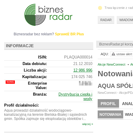
Trwa łączenie z ra
RADAR
WIADOM
Biznesradar bez reklam?
Sprawdź BR Plus
BiznesRadar.pl korzy
INFORMACJE
AQU:
ustaw alert
ISIN:
PLAQUA000014
Data debiutu:
21.12.2010
Akcje NewConnect
•
A
Liczba akcji:
12 986 996
Notowan
Kapitalizacja:
174 025 746
Enterprise
144
AQUA SPÓŁ
Value:
876
746
NewConnect - Akcje/PDA
Branża:
Dystrybucja ciepła i
wody
PROFIL
ANAL
Profil działalności:
Aqua prowadzi działalność wodociągowo-
kanalizacyjną na terenie Bielska-Białej i sąsiednich
NOTOWANIA
WIA
gmin. Spółka zajmuje się eksploatacją obiektów i...
więcej »