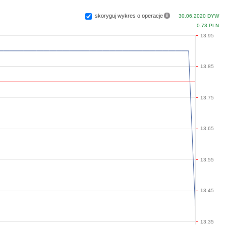
skoryguj wykres o operacje
30.06.2020 DYW
0.73 PLN
13.95
13.85
13.75
13.65
13.55
13.45
13.35