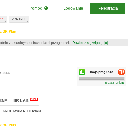
Pomoc
Logowanie
Rejestracja
PORTFEL
ź BR Plus
odnie z aktualnymi ustawieniami przeglądarki.
Dowiedz się więcej.
[x]
moja prognoza
ie 14:30
zobacz ranking
NOWE
ENA
BR LAB
ARCHIWUM NOTOWAŃ
ź BR Plus