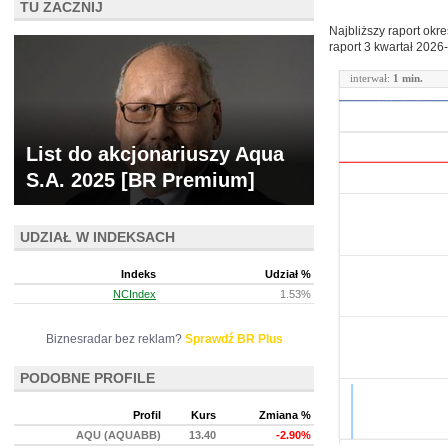
TU ZACZNIJ
Najbliższy raport okr
raport 3 kwartał
2026-
interwał:
1 min.
List do akcjonariuszy Aqua
S.A. 2025 [BR Premium]
UDZIAŁ W INDEKSACH
Indeks
Udział %
NCIndex
1.53%
Biznesradar bez reklam?
Sprawdź BR Plus
PODOBNE PROFILE
Profil
Kurs
Zmiana %
AQU (AQUABB)
13.40
-2.90%