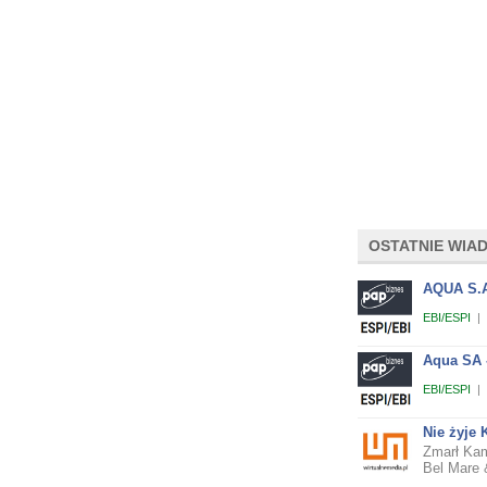
OSTATNIE WIA
AQUA S.A.
EBI/ESPI
|
Aqua SA -
EBI/ESPI
|
Nie żyje 
Zmarł Kam
Bel Mare &