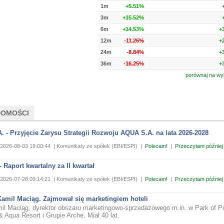
1m
+5.51%
3m
+15.52%
6m
+14.53%
+
12m
-11.26%
+
24m
-8.84%
+
36m
-16.25%
+
porównaj na wy
DOMOŚCI
 - Przyjęcie Zarysu Strategii Rozwoju AQUA S.A. na lata 2026-2028
2026-08-03 19:00:44
| Komunikaty ze spółek (EBI/ESPI)
|
Polecam!
|
Przeczytam później
 Raport kwartalny za II kwartał
2026-07-28 09:14:21
| Komunikaty ze spółek (EBI/ESPI)
|
Polecam!
|
Przeczytam później
Kamil Maciąg. Zajmował się marketingiem hoteli
il Maciąg, dyrektor obszaru marketingowo-sprzedażowego m.in. w Park of P
 Aqua Resort i Grupie Arche. Miał 40 lat.