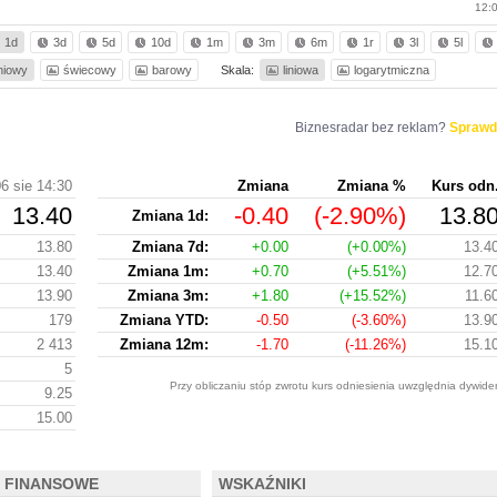
12:
1d
3d
5d
10d
1m
3m
6m
1r
3l
5l
iniowy
świecowy
barowy
Skala:
liniowa
logarytmiczna
Biznesradar bez reklam?
Sprawd
6 sie 14:30
Zmiana
Zmiana %
Kurs odn
13.40
-0.40
(-2.90%)
13.8
Zmiana 1d:
13.80
Zmiana 7d:
+0.00
(+0.00%)
13.4
13.40
Zmiana 1m:
+0.70
(+5.51%)
12.7
13.90
Zmiana 3m:
+1.80
(+15.52%)
11.6
179
Zmiana YTD:
-0.50
(-3.60%)
13.9
2 413
Zmiana 12m:
-1.70
(-11.26%)
15.1
5
Przy obliczaniu stóp zwrotu kurs odniesienia uwzględnia dywide
9.25
15.00
 FINANSOWE
WSKAŹNIKI