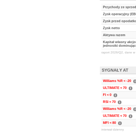
Przychody ze sprze
Zysk operacyjny (EB
Zysk przed opodat
Zysk netto
Aktywa razem
Kapitał własny akcj
jednostki dominując
raport 2026/Q2, dane w 
SYGNAŁY AT
Williams %R < -20
ULTIMATE < 70
FI < 0
RSI < 70
Williams %R < -20
ULTIMATE < 70
MFI < 80
interwał dzienny