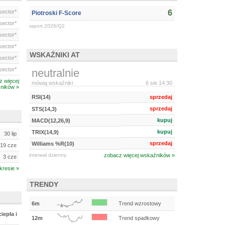
ector*
6
Piotroski F-Score
ector*
raport 2026/Q2
ector*
ector*
WSKAŹNIKI AT
ector*
ector*
neutralnie
z więcej
mówią wskaźniki
6 sie 14:30
ników »
RSI(14)
sprzedaj
sprzedaj
STS(14,3)
kupuj
MACD(12,26,9)
kupuj
TRIX(14,9)
30 lip
sprzedaj
Williams %R(10)
19 cze
interwał dzienny
zobacz więcej wskaźników »
3 cze
kresie »
TRENDY
6m
Trend wzrostowy
iepła i
12m
Trend spadkowy