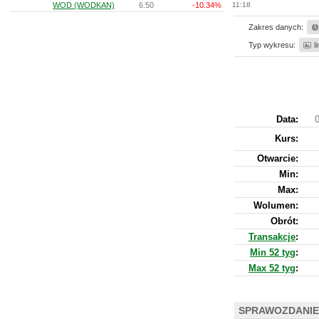
WOD (WODKAN)
6.50
-10.34%
11:18
Zakres danych:
Typ wykresu:
l
Data:
0
Kurs
:
Otwarcie:
Min:
Max:
Wolumen:
Obrót:
Transakcje
:
Min 52 tyg
:
Max 52 tyg
:
SPRAWOZDANIE