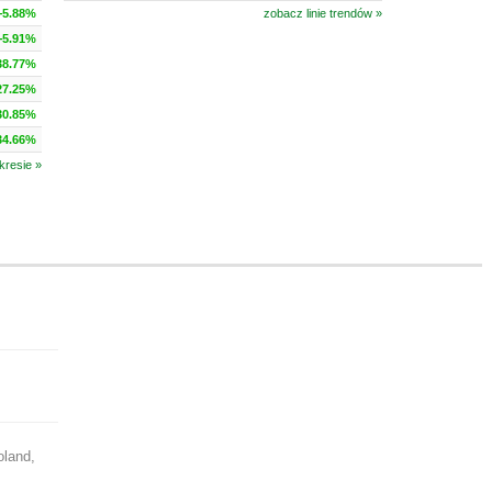
+5.88%
zobacz linie trendów »
+5.91%
38.77%
27.25%
30.85%
34.66%
kresie »
oland,