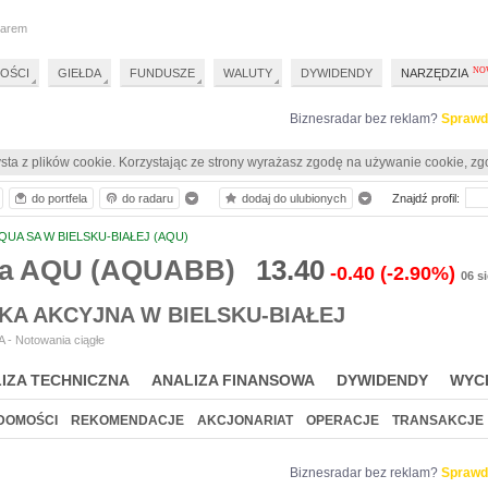
darem
OŚCI
GIEŁDA
FUNDUSZE
WALUTY
DYWIDENDY
NARZĘDZIA
Biznesradar bez reklam?
Sprawd
sta z plików cookie. Korzystając ze strony wyrażasz zgodę na używanie cookie, zg
do portfela
do radaru
dodaj do ulubionych
Znajdź profil:
QUA SA W BIELSKU-BIAŁEJ (AQU)
ia AQU (AQUABB)
13.40
-0.40
(-2.90%)
06 s
KA AKCYJNA W BIELSKU-BIAŁEJ
 - Notowania ciągłe
IZA TECHNICZNA
ANALIZA FINANSOWA
DYWIDENDY
WYC
DOMOŚCI
REKOMENDACJE
AKCJONARIAT
OPERACJE
TRANSAKCJE
Biznesradar bez reklam?
Sprawd