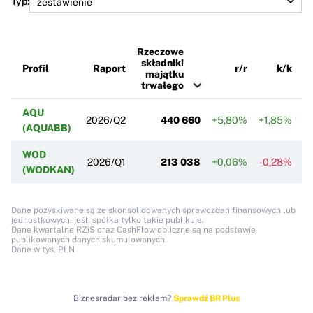
Typ:
Rzeczowe
składniki
Profil
Raport
r/r
k/k
majątku
trwałego
AQU
2026/Q2
440 660
+5,80%
+1,85%
(AQUABB)
WOD
2026/Q1
213 038
+0,06%
-0,28%
(WODKAN)
Dane pozyskiwane są ze skonsolidowanych sprawozdań finansowych lub
jednostkowych, jeśli spółka tylko takie publikuje.
Dane kwartalne RZiS oraz CashFlow obliczne są na podstawie
publikowanych danych skumulowanych.
Dane w tys. PLN
Biznesradar bez reklam?
Sprawdź BR Plus