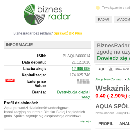
Trwa łączenie z ra
RADAR
WIADOM
Biznesradar bez reklam?
Sprawdź BR Plus
INFORMACJE
BiznesRadar.
zgodę na uży
ISIN:
PLAQUA000014
Dowiedz się 
Data debiutu:
21.12.2010
Liczba akcji:
12 986 996
AQU:
ustaw alert
Kapitalizacja:
174 025 746
Akcje NewConnect
•
A
Enterprise
144
Value:
876
Wskaźnik
746
Branża:
Dystrybucja ciepła i
0.40
(-2.90%)
wody
Profil działalności:
AQUA SPÓŁ
Aqua prowadzi działalność wodociągowo-
kanalizacyjną na terenie Bielska-Białej i sąsiednich
NewConnect - Akcje/PDA
gmin. Spółka zajmuje się eksploatacją obiektów i...
więcej »
PROFIL
ANAL