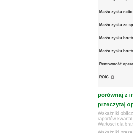
Marża zysku netto
Marża zysku ze s
Marża zysku brutt
Marża zysku brutt
Rentowność opera
ROIC
porównaj z i
przeczytaj o
Wskaźniki oblicz
raportów kwartal
Wartości dla bra
Wskaźniki prezen