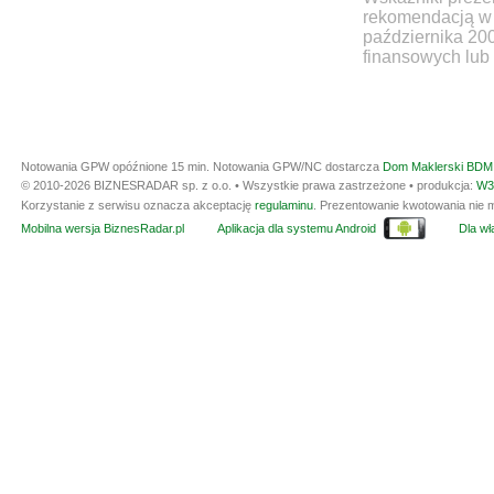
rekomendacją w 
października 20
finansowych lub 
Notowania GPW opóźnione 15 min.
Notowania GPW/NC dostarcza
Dom Maklerski BDM 
© 2010-2026 BIZNESRADAR sp. z o.o. • Wszystkie prawa zastrzeżone • produkcja:
W3
Korzystanie z serwisu oznacza akceptację
regulaminu
. Prezentowanie kwotowania nie m
Mobilna wersja BiznesRadar.pl
Aplikacja dla systemu Android
Dla wła