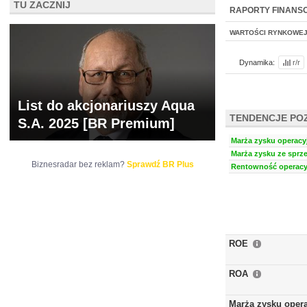
TU ZACZNIJ
NOWE
BR LAB
RAPORTY FINANS
WARTOŚCI RYNKOWE
Dynamika:
r/r
List do akcjonariuszy Aqua
TENDENCJE PO
S.A. 2025 [BR Premium]
Marża zysku operacyj
Marża zysku ze sprze
Biznesradar bez reklam?
Sprawdź BR Plus
Rentowność operacyj
ROE
ROA
Marża zysku oper