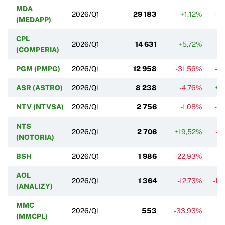
MDA
2026/Q1
29 183
+1,12%
-0
(MEDAPP)
CPL
2026/Q1
14 631
+5,72%
-1
(COMPERIA)
PGM (PMPG)
2026/Q1
12 958
-31,56%
-3
ASR (ASTRO)
2026/Q1
8 238
-4,76%
+1
NTV (NTVSA)
2026/Q1
2 756
-1,08%
-3
NTS
2026/Q1
2 706
+19,52%
-3
(NOTORIA)
BSH
2026/Q1
1 986
-22,93%
-7
AOL
2026/Q1
1 364
-12,73%
-10
(ANALIZY)
MMC
2026/Q1
553
-33,93%
-7
(MMCPL)