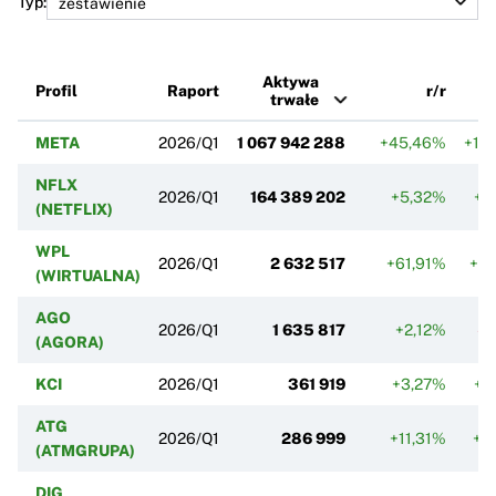
Typ:
Aktywa
Profil
Raport
r/r
trwałe
META
2026/Q1
1 067 942 288
+45,46%
+15
NFLX
2026/Q1
164 389 202
+5,32%
+7
(NETFLIX)
WPL
2026/Q1
2 632 517
+61,91%
+0
(WIRTUALNA)
AGO
2026/Q1
1 635 817
+2,12%
-1
(AGORA)
KCI
2026/Q1
361 919
+3,27%
+1
ATG
2026/Q1
286 999
+11,31%
+1
(ATMGRUPA)
DIG