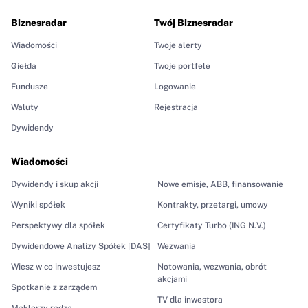
Biznesradar
Twój Biznesradar
Wiadomości
Twoje alerty
Giełda
Twoje portfele
Fundusze
Logowanie
Waluty
Rejestracja
Dywidendy
Wiadomości
Dywidendy i skup akcji
Nowe emisje, ABB, finansowanie
Wyniki spółek
Kontrakty, przetargi, umowy
Perspektywy dla spółek
Certyfikaty Turbo (ING N.V.)
Dywidendowe Analizy Spółek [DAS]
Wezwania
Wiesz w co inwestujesz
Notowania, wezwania, obrót
akcjami
Spotkanie z zarządem
TV dla inwestora
Maklerzy radzą