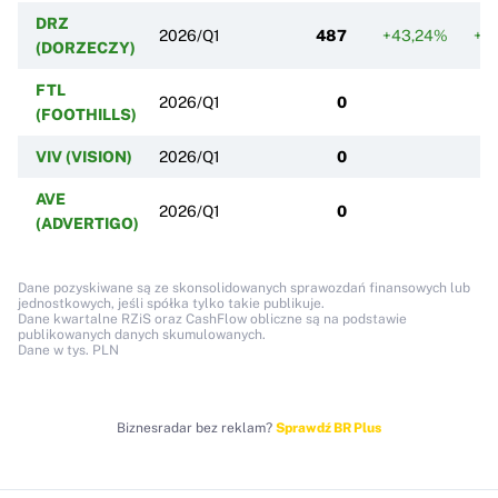
DRZ
2026/Q1
487
+43,24%
+4
(DORZECZY)
FTL
2026/Q1
0
(FOOTHILLS)
VIV (VISION)
2026/Q1
0
AVE
2026/Q1
0
(ADVERTIGO)
Dane pozyskiwane są ze skonsolidowanych sprawozdań finansowych lub
jednostkowych, jeśli spółka tylko takie publikuje.
Dane kwartalne RZiS oraz CashFlow obliczne są na podstawie
publikowanych danych skumulowanych.
Dane w tys. PLN
Biznesradar bez reklam?
Sprawdź BR Plus