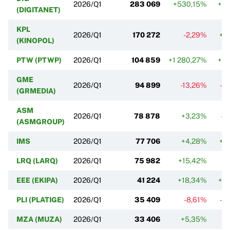
2026/Q1
283 069
+530,15%
+0
(DIGITANET)
KPL
2026/Q1
170 272
-2,29%
+1
(KINOPOL)
PTW (PTWP)
2026/Q1
104 859
+1 280,27%
+0
GME
2026/Q1
94 899
-13,26%
-2
(GRMEDIA)
ASM
2026/Q1
78 878
+3,23%
-0
(ASMGROUP)
IMS
2026/Q1
77 706
+4,28%
+1
LRQ (LARQ)
2026/Q1
75 982
+15,42%
+1
EEE (EKIPA)
2026/Q1
41 224
+18,34%
+2
PLI (PLATIGE)
2026/Q1
35 409
-8,61%
-0
MZA (MUZA)
2026/Q1
33 406
+5,35%
-1