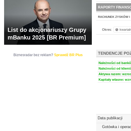
WYCENA
BR 
RAPORTY FINANS
RACHUNEK ZYSKÓW I 
List do akcjonariuszy Grupy
Okres:
kwartal
mBanku 2025 [BR Premium]
TENDENCJE PO
Biznesradar bez reklam?
Sprawdź BR Plus
Należności od banków
Należności od klient
Aktywa razem: wzrost
Kapitały własne: wzro
Data publikacji
Gotówka i operac