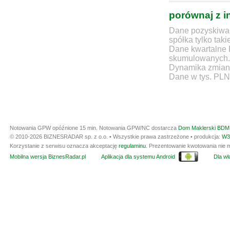
porównaj z i
Dane pozyskiwan
spółka tylko taki
Dane kwartalne 
skumulowanych.
Dynamika zmian d
Dane w tys. PLN
Notowania GPW opóźnione 15 min.
Notowania GPW/NC dostarcza
Dom Maklerski BDM 
© 2010-2026 BIZNESRADAR sp. z o.o. • Wszystkie prawa zastrzeżone • produkcja:
W3
Korzystanie z serwisu oznacza akceptację
regulaminu
. Prezentowanie kwotowania nie m
Mobilna wersja BiznesRadar.pl
Aplikacja dla systemu Android
Dla wła