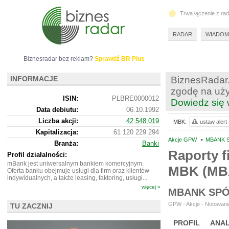
Trwa łączenie z ra
RADAR
WIADOM
Biznesradar bez reklam?
Sprawdź BR Plus
INFORMACJE
BiznesRadar.
zgodę na uży
ISIN:
PLBRE0000012
Dowiedz się 
Data debiutu:
06.10.1992
Liczba akcji:
42 548 019
MBK:
ustaw alert
Kapitalizacja:
61 120 229 294
Akcje GPW
•
MBANK S
Branża:
Banki
Raporty f
Profil działalności:
mBank jest uniwersalnym bankiem komercyjnym.
MBK (MB
Oferta banku obejmuje usługi dla firm oraz klientów
indywidualnych, a także leasing, faktoring, usługi...
więcej »
MBANK SPÓ
GPW - Akcje - Notowania
TU ZACZNIJ
PROFIL
ANAL