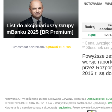
WYCENA
BR 
NOTOWANIA
WIA
ARCHIWUM NOTO
List do akcjonariuszy Grupy
Ce
Rodzaj
docelow
mBanku 2025 [BR Premium]
kupuj
1291
* Cena uwzględn
Biznesradar bez reklam?
Sprawdź BR Plus
** Stosunek cen
Powyższe zes
wersje rapor
przez Rozpor
2016 r, są d
Notowania GPW opóźnione 15 min.
Notowania GPW/NC dostarcza
Dom Maklerski BDM 
© 2010-2026 BIZNESRADAR sp. z o.o. • Wszystkie prawa zastrzeżone • produkcja:
W3
Korzystanie z serwisu oznacza akceptację
regulaminu
. Prezentowanie kwotowania nie m