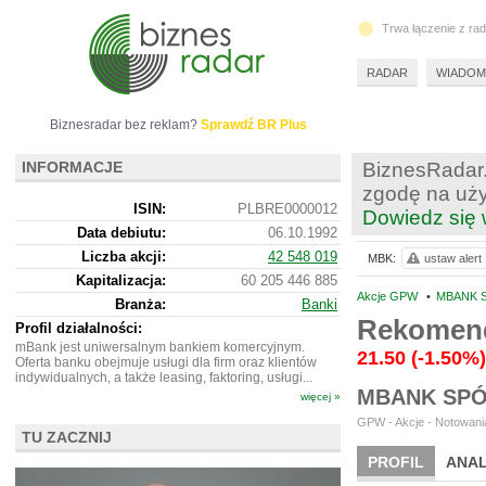
Trwa łączenie z ra
RADAR
WIADOM
Biznesradar bez reklam?
Sprawdź BR Plus
INFORMACJE
BiznesRadar.
zgodę na uży
ISIN:
PLBRE0000012
Dowiedz się 
Data debiutu:
06.10.1992
Liczba akcji:
42 548 019
MBK:
ustaw alert
Kapitalizacja:
60 205 446 885
Akcje GPW
•
MBANK S
Branża:
Banki
Rekomend
Profil działalności:
mBank jest uniwersalnym bankiem komercyjnym.
21.50
(-1.50%)
Oferta banku obejmuje usługi dla firm oraz klientów
indywidualnych, a także leasing, faktoring, usługi...
MBANK SPÓ
więcej »
GPW - Akcje - Notowania
TU ZACZNIJ
PROFIL
ANAL