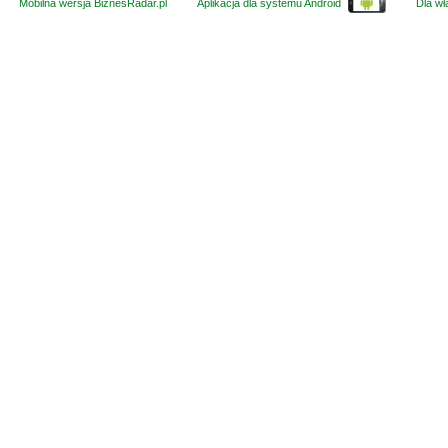
Mobilna wersja BiznesRadar.pl
Aplikacja dla systemu Android
Dla wła